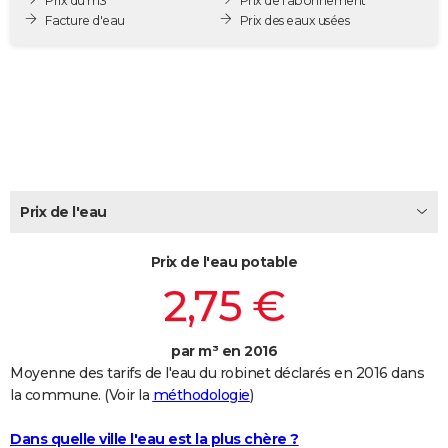
Prix du m3
Prix de l'abonnement
City break
Voyage de noces
Climat
Destinations
Voyage nature
Forum
+
Facture d'eau
Prix des eaux usées
PHOTO
GUIDES D'ACHAT
BONS PLANS
CARTE DE VOEUX
Carte Bonne année
Carte Pâques
Carte de Noël
Carte Saint-Valentin
Carte d'anniversaire
DICTIONNAIRE
Prix de l'eau
Biographies
Expressions
Dictionnaire
Citations
Proverbes
PROGRAMME TV
Prix de l'eau potable
COPAINS D'AVANT
2,75 €
Se connecter
Collèges
Universités
Service militaire
S'inscrire
Lycées
Primaires
Entreprises
Avis de recherche
AVIS DE DÉCÈS
FORUM
par m³ en 2016
Moyenne des tarifs de l'eau du robinet déclarés en 2016 dans
Lifestyle
Sport
Television
Cinema
Bricolage
Culture
Auto
Voyage
la commune. (Voir la
méthodologie
)
Dans quelle ville l'eau est la plus chère ?