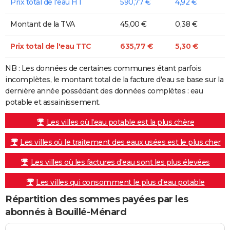
Prix total de l'eau HT
590,77 €
4,92 €
Montant de la TVA
45,00 €
0,38 €
Prix total de l'eau TTC
635,77 €
5,30 €
NB : Les données de certaines communes étant parfois
incomplètes, le montant total de la facture d'eau se base sur la
dernière année possédant des données complètes : eau
potable et assainissement.
Les villes où l'eau potable est la plus chère
Les villes où le traitement des eaux usées est le plus cher
Les villes où les factures d'eau sont les plus élevées
Les villes qui consomment le plus d'eau potable
Répartition des sommes payées par les
abonnés à Bouillé-Ménard