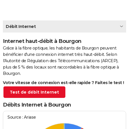
City break
Voyage de noces
Climat
Destinations
Voyage nature
Forum
+
PHOTO
GUIDES D'ACHAT
Débit Internet
BONS PLANS
Internet haut-débit à Bourgon
CARTE DE VOEUX
Grâce à la fibre optique, les habitants de Bourgon peuvent
Carte Bonne année
Carte Pâques
Carte de Noël
Carte Saint-Valentin
Carte d'anniversaire
DICTIONNAIRE
bénéficier d'une connexion internet très haut-débit. Selon
l'Autorité de Régulation des Télécommunications (ARCEP),
Biographies
Expressions
Dictionnaire
Citations
Proverbes
PROGRAMME TV
plus de 5 % des locaux sont raccordables à la fibre optique à
Bourgon.
COPAINS D'AVANT
Votre vitesse de connexion est-elle rapide ? Faites le test !
Se connecter
Collèges
Universités
Service militaire
S'inscrire
Lycées
Primaires
Entreprises
Avis de recherche
AVIS DE DÉCÈS
Test de débit Internet
FORUM
Débits Internet à Bourgon
Lifestyle
Sport
Television
Cinema
Bricolage
Culture
Auto
Voyage
Source : Ariase