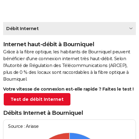
City break
Voyage de noces
Climat
Destinations
Voyage nature
Forum
+
PHOTO
GUIDES D'ACHAT
Débit Internet
BONS PLANS
Internet haut-débit à Bourniquel
CARTE DE VOEUX
Grâce à la fibre optique, les habitants de Bourniquel peuvent
Carte Bonne année
Carte Pâques
Carte de Noël
Carte Saint-Valentin
Carte d'anniversaire
DICTIONNAIRE
bénéficier d'une connexion internet très haut-débit. Selon
l'Autorité de Régulation des Télécommunications (ARCEP),
Biographies
Expressions
Dictionnaire
Citations
Proverbes
PROGRAMME TV
plus de 0 % des locaux sont raccordables à la fibre optique à
Bourniquel.
COPAINS D'AVANT
Votre vitesse de connexion est-elle rapide ? Faites le test !
Se connecter
Collèges
Universités
Service militaire
S'inscrire
Lycées
Primaires
Entreprises
Avis de recherche
AVIS DE DÉCÈS
Test de débit Internet
FORUM
Débits Internet à Bourniquel
Lifestyle
Sport
Television
Cinema
Bricolage
Culture
Auto
Voyage
Source : Ariase