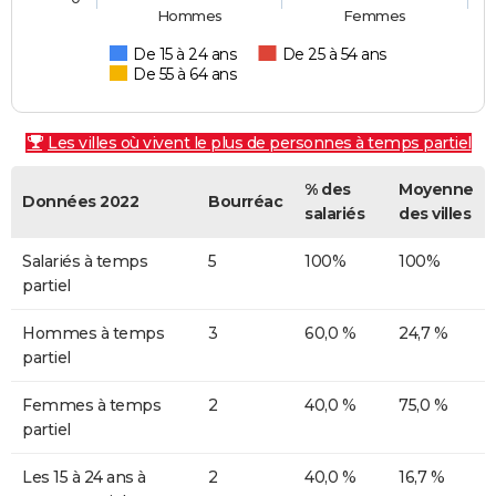
Hommes
Femmes
De 15 à 24 ans
De 25 à 54 ans
De 55 à 64 ans
Les villes où vivent le plus de personnes à temps partiel
% des
Moyenne
Données 2022
Bourréac
salariés
des villes
Salariés à temps
5
100%
100%
partiel
Hommes à temps
3
60,0 %
24,7 %
partiel
Femmes à temps
2
40,0 %
75,0 %
partiel
Les 15 à 24 ans à
2
40,0 %
16,7 %