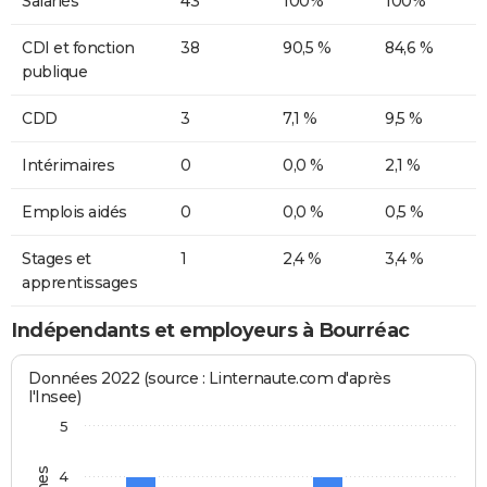
Salariés
43
100%
100%
CDI et fonction
38
90,5 %
84,6 %
publique
CDD
3
7,1 %
9,5 %
Intérimaires
0
0,0 %
2,1 %
Emplois aidés
0
0,0 %
0,5 %
Stages et
1
2,4 %
3,4 %
apprentissages
Indépendants et employeurs à Bourréac
Données 2022 (source : Linternaute.com d'après
l'Insee)
5
4