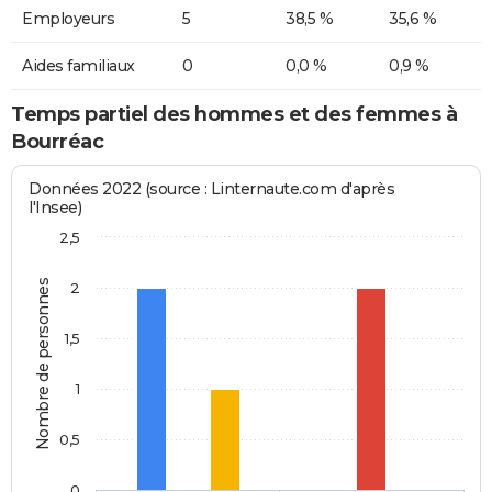
Employeurs
5
38,5 %
35,6 %
Aides familiaux
0
0,0 %
0,9 %
Temps partiel des hommes et des femmes à
Bourréac
Données 2022 (source : Linternaute.com d'après
l'Insee)
2,5
Nombre de personnes
2
1,5
1
0,5
0