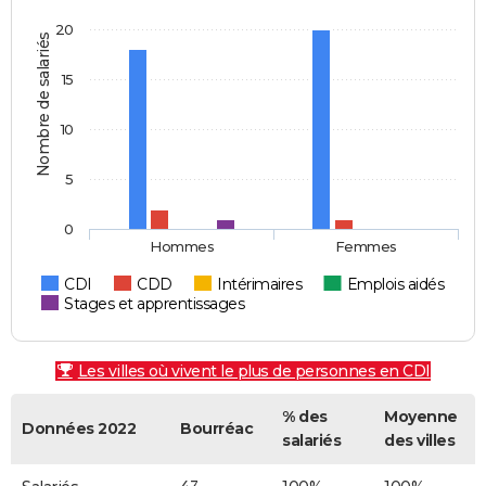
20
Nombre de salariés
15
10
5
0
Hommes
Femmes
CDI
CDD
Intérimaires
Emplois aidés
Stages et apprentissages
Les villes où vivent le plus de personnes en CDI
% des
Moyenne
Données 2022
Bourréac
salariés
des villes