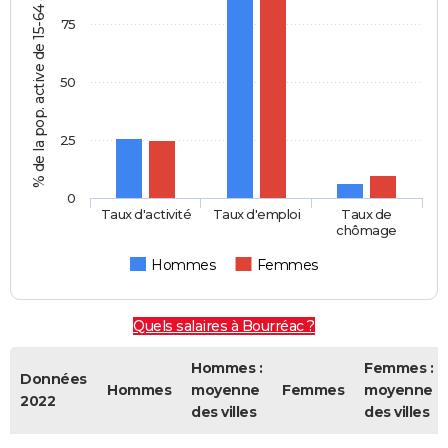
% de la pop. active de 15-64 ans
75
50
25
0
Taux d'activité
Taux d'emploi
Taux de
chômage
Hommes
Femmes
Quels salaires à Bourréac ?
Hommes :
Femmes :
Données
Hommes
moyenne
Femmes
moyenne
2022
des villes
des villes