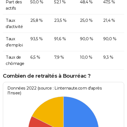
Part des
50,0 %
52,1 %
48,4 %
47,5 %
actifs
Taux
25,8 %
23,5 %
25,0 %
21,4 %
d'activité
Taux
93,5 %
91,6 %
90,0 %
90,0 %
d'emploi
Taux de
6,5 %
7,9 %
10,0 %
9,3 %
chômage
Combien de retraités à Bourréac ?
Données 2022 (source : Linternaute.com d'après
l'Insee)