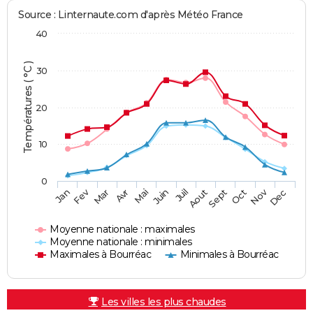
Source : Linternaute.com d'après Météo France
40
Températures ( °C )
30
20
10
0
Fev
Nov
Jan
Mar
Avr
Mai
Juin
Juil
Aout
Sept
Oct
Dec
Moyenne nationale : maximales
Moyenne nationale : minimales
Maximales à Bourréac
Minimales à Bourréac
Les villes les plus chaudes