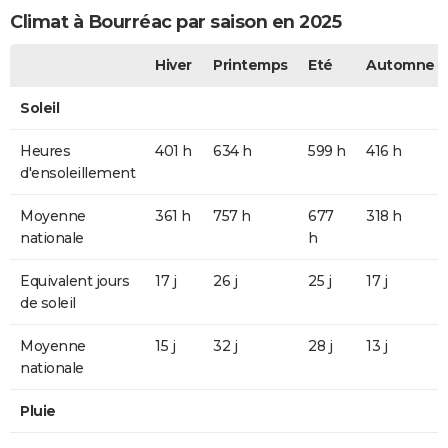
Climat à Bourréac par saison en 2025
Hiver
Printemps
Eté
Automne
Soleil
Heures
401 h
634 h
599 h
416 h
d'ensoleillement
Moyenne
361 h
757 h
677
318 h
nationale
h
Equivalent jours
17 j
26 j
25 j
17 j
de soleil
Moyenne
15 j
32 j
28 j
13 j
nationale
Pluie