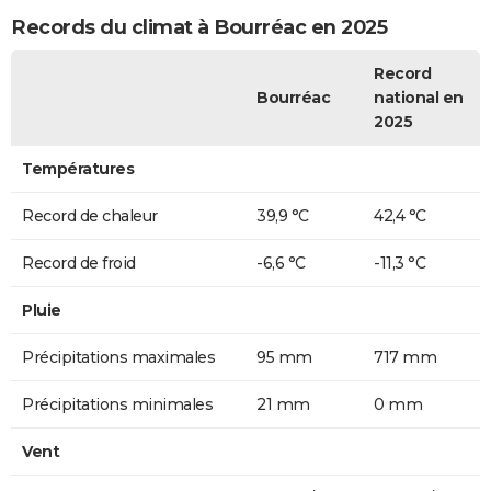
Records du climat à Bourréac en 2025
Record
Bourréac
national en
2025
Températures
Record de chaleur
39,9 °C
42,4 °C
Record de froid
-6,6 °C
-11,3 °C
Pluie
Précipitations maximales
95 mm
717 mm
Précipitations minimales
21 mm
0 mm
Vent