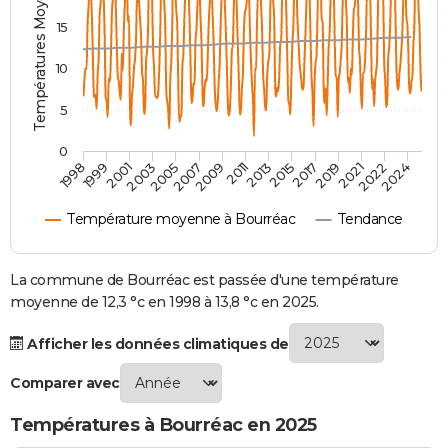
Températures Moyennes ( °C )
City break
Voyage de noces
Climat
Destinations
Voyage nature
Forum
+
PHOTO
15
GUIDES D'ACHAT
10
BONS PLANS
5
CARTE DE VOEUX
0
2007
2021
2009
2022
1998
2011
2024
1999
2013
2001
2015
2003
2017
2005
2019
Carte Bonne année
Carte Pâques
Carte de Noël
Carte Saint-Valentin
Carte d'anniversaire
DICTIONNAIRE
Température moyenne à Bourréac
Tendance
Biographies
Expressions
Dictionnaire
Citations
Proverbes
PROGRAMME TV
COPAINS D'AVANT
La commune de Bourréac est passée d'une température
moyenne de 12,3 °c en 1998 à 13,8 °c en 2025.
Se connecter
Collèges
Universités
Service militaire
S'inscrire
Lycées
Primaires
Entreprises
Avis de recherche
AVIS DE DÉCÈS
Afficher les données climatiques de
FORUM
Comparer avec
Lifestyle
Sport
Television
Cinema
Bricolage
Culture
Auto
Voyage
Températures à Bourréac en 2025