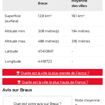
Moyenne
Braux
des villes
Superficie
12,8 km²
18,1 km²
(surface)
Altitude min.
308 mètre(s)
194 mètres
Altitude max.
488 mètre(s)
395 mètres
Latitude
47.410847
-
Longitude
4.418723
-
Quelle est la ville la plus grande de France ?
Quelle est la ville la plus haute de France ?
Avis sur Braux
Note moyenne :
Quel est votre avis sur Braux ?