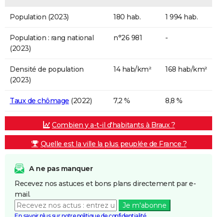
Population (2023)
180 hab.
1 994 hab.
Population : rang national
n°26 981
-
(2023)
Densité de population
14 hab/km²
168 hab/km²
(2023)
Taux de chômage
(2022)
7,2 %
8,8 %
Combien y a-t-il d'habitants à Braux ?
Quelle est la ville la plus peuplée de France ?
A ne pas manquer
Recevez nos astuces et bons plans directement par e-
mail.
Je m'abonne
En savoir plus sur notre politique de confidentialité