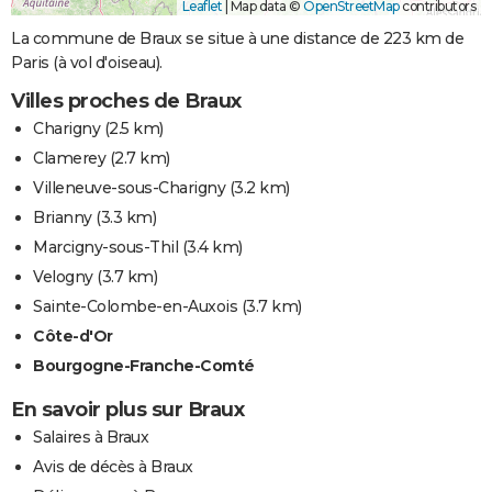
Leaflet
|
Map data ©
OpenStreetMap
contributors
La commune de Braux se situe à une distance de 223 km de
Paris (à vol d'oiseau).
Villes proches de Braux
Charigny
(2.5 km)
Clamerey
(2.7 km)
Villeneuve-sous-Charigny
(3.2 km)
Brianny
(3.3 km)
Marcigny-sous-Thil
(3.4 km)
Velogny
(3.7 km)
Sainte-Colombe-en-Auxois
(3.7 km)
Côte-d'Or
Bourgogne-Franche-Comté
En savoir plus sur Braux
Salaires à Braux
Avis de décès à Braux