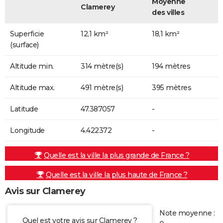
Moyenne
Clamerey
des villes
Superficie
12,1 km²
18,1 km²
(surface)
Altitude min.
314 mètre(s)
194 mètres
Altitude max.
491 mètre(s)
395 mètres
Latitude
47.387057
-
Longitude
4.422372
-
Quelle est la ville la plus grande de France ?
Quelle est la ville la plus haute de France ?
Avis sur Clamerey
Note moyenne :
Quel est votre avis sur Clamerey ?