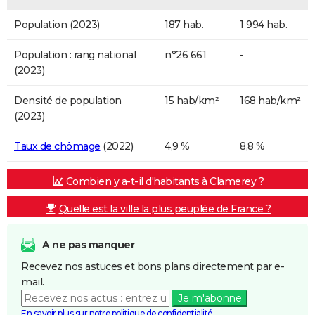
Population (2023)
187 hab.
1 994 hab.
Population : rang national
n°26 661
-
(2023)
Densité de population
15 hab/km²
168 hab/km²
(2023)
Taux de chômage
(2022)
4,9 %
8,8 %
Combien y a-t-il d'habitants à Clamerey ?
Quelle est la ville la plus peuplée de France ?
A ne pas manquer
Recevez nos astuces et bons plans directement par e-
mail.
Je m'abonne
En savoir plus sur notre politique de confidentialité