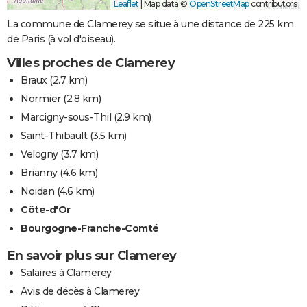
Leaflet
|
Map data ©
OpenStreetMap
contributors
La commune de Clamerey se situe à une distance de 225 km
de Paris (à vol d'oiseau).
Villes proches de Clamerey
Braux
(2.7 km)
Normier
(2.8 km)
Marcigny-sous-Thil
(2.9 km)
Saint-Thibault
(3.5 km)
Velogny
(3.7 km)
Brianny
(4.6 km)
Noidan
(4.6 km)
Côte-d'Or
Bourgogne-Franche-Comté
En savoir plus sur Clamerey
Salaires à Clamerey
Avis de décès à Clamerey