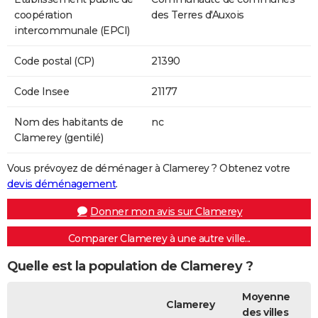
coopération
des Terres d'Auxois
intercommunale (EPCI)
Code postal (CP)
21390
Code Insee
21177
Nom des habitants de
nc
Clamerey (gentilé)
Vous prévoyez de déménager à Clamerey ? Obtenez votre
devis déménagement
.
Donner mon avis sur Clamerey
Comparer Clamerey à une autre ville...
Quelle est la population de Clamerey ?
Moyenne
Clamerey
des villes