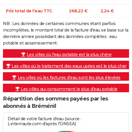
Prix total de l'eau TTC
268,22 €
2,24 €
NB : Les données de certaines communes étant parfois
incomplètes, le montant total de la facture d'eau se base sur la
dernière année possédant des données complètes : eau
potable et assainissement.
Les villes où l'eau potable est la plus chère
Les villes où le traitement des eaux usées est le plus cher
Les villes où les factures d'eau sont les plus élevées
Les villes qui consomment le plus d'eau potable
Répartition des sommes payées par les
abonnés à Bréménil
Détail de votre facture d'eau (source :
Linternaute.com d'après l'ONSEA)