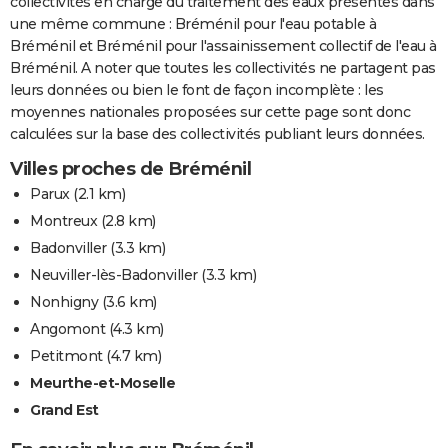
collectivités en charge du traitement des eaux présentes dans
une même commune : Bréménil pour l'eau potable à
Bréménil et Bréménil pour l'assainissement collectif de l'eau à
Bréménil. A noter que toutes les collectivités ne partagent pas
leurs données ou bien le font de façon incomplète : les
moyennes nationales proposées sur cette page sont donc
calculées sur la base des collectivités publiant leurs données.
Villes proches de Bréménil
Parux
(2.1 km)
Montreux
(2.8 km)
Badonviller
(3.3 km)
Neuviller-lès-Badonviller
(3.3 km)
Nonhigny
(3.6 km)
Angomont
(4.3 km)
Petitmont
(4.7 km)
Meurthe-et-Moselle
Grand Est