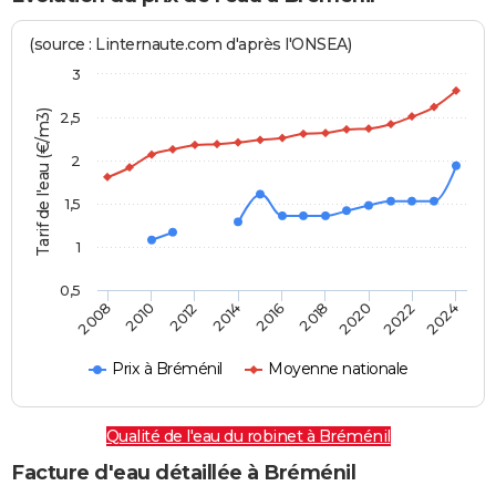
(source : Linternaute.com d'après l'ONSEA)
3
Tarif de l'eau (€/m3)
2,5
2
1,5
1
0,5
2016
2014
2024
2012
2022
2010
2020
2008
2018
Prix à Bréménil
Moyenne nationale
Qualité de l'eau du robinet à Bréménil
Facture d'eau détaillée à Bréménil