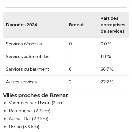
Part des
Données 2024
Brenat
entreprises
de services
Services généraux
0
0,0 %
Services automobiles
1
11,1 %
Services du bâtiment
6
66,7 %
Autres services
2
22,2 %
Villes proches de Brenat
Varennes-sur-Usson
(2 km)
Parentignat
(2.7 km)
Aulhat-Flat
(2.7 km)
Usson
(3.6 km)