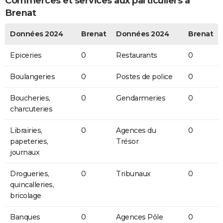
Commerces et services aux particuliers à
Brenat
Données 2024
Brenat
Données 2024
Brenat
Epiceries
0
Restaurants
0
Boulangeries
0
Postes de police
0
Boucheries,
0
Gendarmeries
0
charcuteries
Librairies,
0
Agences du
0
papeteries,
Trésor
journaux
Drogueries,
0
Tribunaux
0
quincalleries,
bricolage
Banques
0
Agences Pôle
0