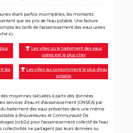
unes étant parfois incomplètes, les montants
ntent que les prix de l'eau potable. Une facture
mpte les tarifs de l'assainissement des eaux usées
ché ici.
 plus
Les villes où le traitement des eaux
usées est le plus cher
nt les
Les villes qui consomment le plus d'eau
potable
nt des moyennes calculées à partir des données
des services d'eau et d'assainissement (ONSEA) par
rge du traitement des eaux présentes dans une même
 potable à Brouvelieures et Communauté De
ges (ccb2v) pour l'assainissement collectif de l'eau
es collectivités ne partagent pas leurs données ou