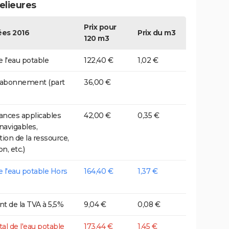
elieures
Prix pour
es 2016
Prix du m3
120 m3
e l'eau potable
122,40 €
1,02 €
 abonnement (part
36,00 €
nces applicables
42,00 €
0,35 €
 navigables,
tion de la ressource,
on, etc.)
de l'eau potable Hors
164,40 €
1,37 €
t de la TVA à 5,5%
9,04 €
0,08 €
tal de l'eau potable
173,44 €
1,45 €