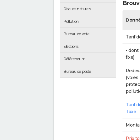
Brouv
Risques naturels
Donné
Pollution
Bureau de vote
Tarif d
Elections
- dont
fixe)
Référendum
Redeva
Bureau de poste
(voies
protec
polluti
Tarif 
Taxe
Montan
Prix to