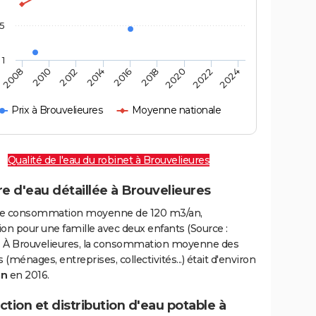
,5
1
2016
2020
2010
2024
2014
2018
2008
2022
2012
Prix à Brouvelieures
Moyenne nationale
Qualité de l'eau du robinet à Brouvelieures
e d'eau détaillée à Brouvelieures
e consommation moyenne de 120 m3/an,
on pour une famille avec deux enfants (Source :
 À Brouvelieures, la consommation moyenne des
(ménages, entreprises, collectivités...) était d'environ
an
en 2016.
tion et distribution d'eau potable à