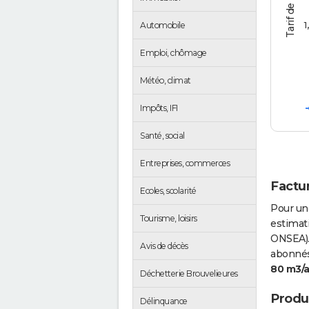
1
Automobile
Emploi, chômage
Météo, climat
Impôts, IFI
Santé, social
Entreprises, commerces
Factur
Ecoles, scolarité
Pour un
Tourisme, loisirs
estimati
ONSEA).
Avis de décès
abonnés 
80 m3/
Déchetterie Brouvelieures
Produc
Délinquance