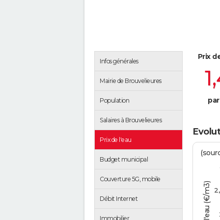
Prix d
Infos générales
1
Mairie de Brouvelieures
par
Population
Salaires à Brouvelieures
Evolut
Prix de l'eau
(sour
Budget municipal
Couverture 5G, mobile
Tarif de l'eau (€/m3)
2
Débit Internet
Immobilier