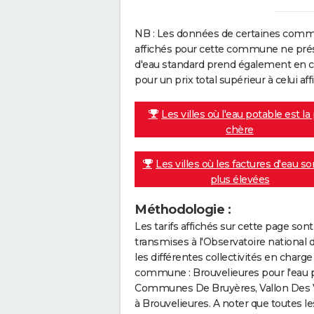
NB : Les données de certaines comm
affichés pour cette commune ne prése
d'eau standard prend également en co
pour un prix total supérieur à celui affi
Les villes où l'eau potable est la
chère
Les villes où les factures d'eau so
plus élevées
Méthodologie :
Les tarifs affichés sur cette page so
transmises à l'Observatoire national 
les différentes collectivités en cha
commune : Brouvelieures pour l'eau
Communes De Bruyères, Vallon Des Vos
à Brouvelieures. A noter que toutes l