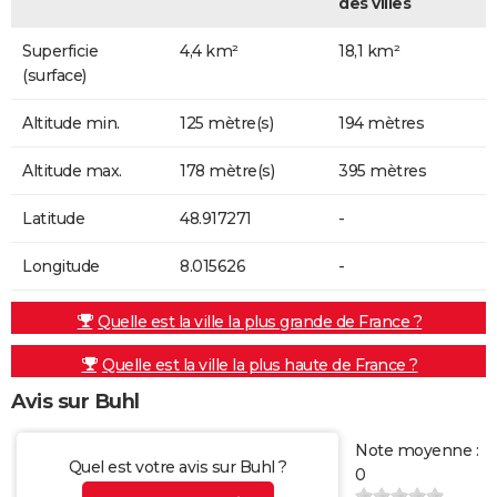
des villes
Superficie
4,4 km²
18,1 km²
(surface)
Altitude min.
125 mètre(s)
194 mètres
Altitude max.
178 mètre(s)
395 mètres
Latitude
48.917271
-
Longitude
8.015626
-
Quelle est la ville la plus grande de France ?
Quelle est la ville la plus haute de France ?
Avis sur Buhl
Note moyenne :
Quel est votre avis sur Buhl ?
0