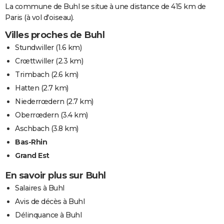
La commune de Buhl se situe à une distance de 415 km de
Paris (à vol d'oiseau).
Villes proches de Buhl
Stundwiller
(1.6 km)
Crœttwiller
(2.3 km)
Trimbach
(2.6 km)
Hatten
(2.7 km)
Niederrœdern
(2.7 km)
Oberrœdern
(3.4 km)
Aschbach
(3.8 km)
Bas-Rhin
Grand Est
En savoir plus sur Buhl
Salaires à Buhl
Avis de décès à Buhl
Délinquance à Buhl