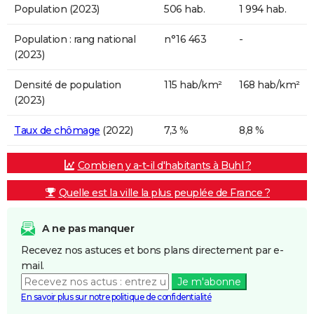
Population (2023)
506 hab.
1 994 hab.
Population : rang national
n°16 463
-
(2023)
Densité de population
115 hab/km²
168 hab/km²
(2023)
Taux de chômage
(2022)
7,3 %
8,8 %
Combien y a-t-il d'habitants à Buhl ?
Quelle est la ville la plus peuplée de France ?
A ne pas manquer
Recevez nos astuces et bons plans directement par e-
mail.
Je m'abonne
En savoir plus sur notre politique de confidentialité