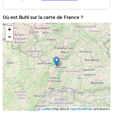
Où est Buhl sur la carte de France ?
+
−
Leaflet
|
Map data ©
OpenStreetMap
contributors