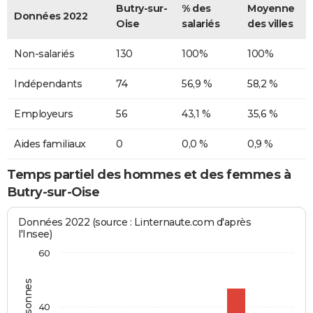
Butry-sur-
% des
Moyenne
Données 2022
Oise
salariés
des villes
Non-salariés
130
100%
100%
Indépendants
74
56,9 %
58,2 %
Employeurs
56
43,1 %
35,6 %
Aides familiaux
0
0,0 %
0,9 %
Temps partiel des hommes et des femmes à
Butry-sur-Oise
Données 2022 (source : Linternaute.com d'après
l'Insee)
60
40