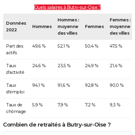
Quels salaires à Butry-sur-Oise ?
Hommes :
Femmes :
Données
Hommes
moyenne
Femmes
moyenne
2022
des villes
des villes
Part des
49,6 %
52,1 %
50,4 %
47,5 %
actifs
Taux
24,6 %
23,5 %
24,9 %
21,4 %
d'activité
Taux
94,1 %
91,6 %
92,8 %
90,0 %
d'emploi
Taux de
5,9 %
7,9 %
7,2 %
9,3 %
chômage
Combien de retraités à Butry-sur-Oise ?