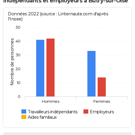
Indépendants et employeurs à Butry-sur-Oise
Données 2022 (source : Linternaute.com d'après
l'Insee)
50
Nombre de personnes
40
30
20
10
0
Hommes
Femmes
Travailleurs indépendants
Employeurs
Aides familiaux