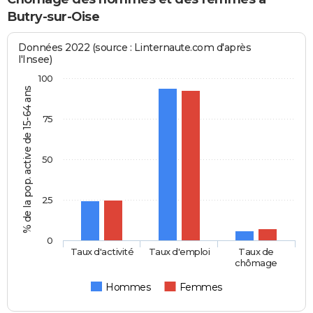
Butry-sur-Oise
Données 2022 (source : Linternaute.com d'après
l'Insee)
100
% de la pop. active de 15-64 ans
75
50
25
0
Taux d'activité
Taux d'emploi
Taux de
chômage
Hommes
Femmes