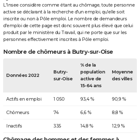
L'Insee considère comme étant au chômage, toute personne
active se déclarant à la recherche d'un emploi, qu'elle soit
inscrite ou non à Pôle emploi. Le nombre de demandeurs
d'emploi de cette page est donc souvent plus élevé que celui
produit par le ministère du Travail, qui ne porte que sur les
personnes effectivement inscrites à Pôle emploi.
Nombre de chômeurs à Butry-sur-Oise
% de la
Butry-
population
Moyenne
Données 2022
sur-Oise
active de
des villes
15-64 ans
Actifs en emploi
1 050
93,4 %
90,9 %
Chômeurs
74
6,6 %
8,8 %
Inactifs
335
14,8 %
12,9 %
Chômage des hommes et des femmes à