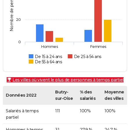
Nombre de personnes
20
0
Hommes
Femmes
De 15 à 24 ans
De 25 à 54 ans
De 55 à 64 ans
Les villes où vivent le plus de personnes à temps partiel
Butry-
% des
Moyenne
Données 2022
sur-Oise
salariés
des villes
Salariés à temps
111
100%
100%
partiel
Hommes à temps
31
27,9 %
24,7 %