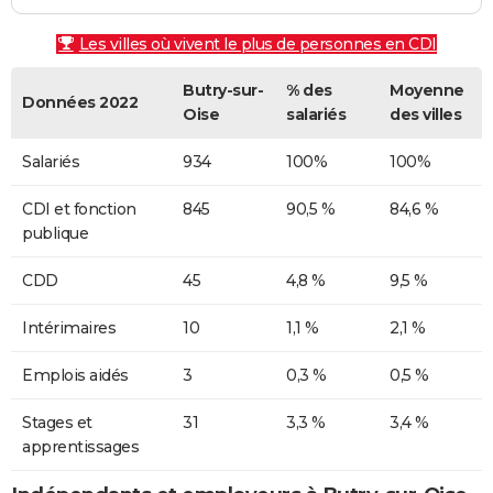
Les villes où vivent le plus de personnes en CDI
Butry-sur-
% des
Moyenne
Données 2022
Oise
salariés
des villes
Salariés
934
100%
100%
CDI et fonction
845
90,5 %
84,6 %
publique
CDD
45
4,8 %
9,5 %
Intérimaires
10
1,1 %
2,1 %
Emplois aidés
3
0,3 %
0,5 %
Stages et
31
3,3 %
3,4 %
apprentissages