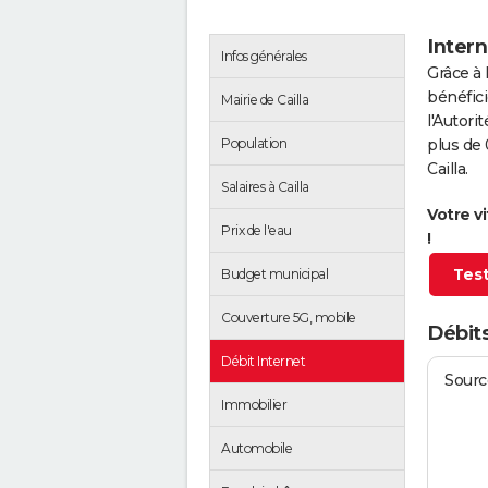
Intern
Infos générales
Grâce à 
bénéfici
Mairie de Cailla
l'Autor
Population
plus de 
Cailla.
Salaires à Cailla
Votre v
Prix de l'eau
!
Test
Budget municipal
Couverture 5G, mobile
Débits
Débit Internet
Source
Immobilier
Automobile