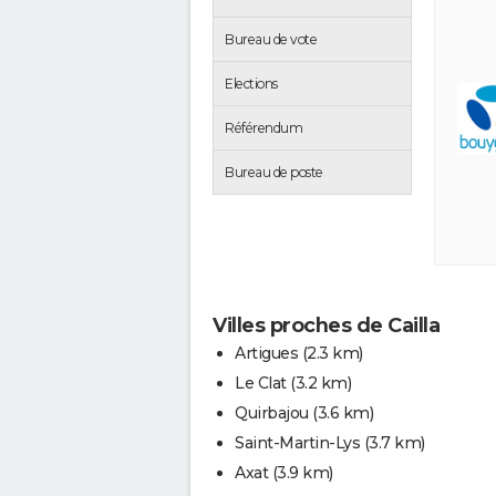
Bureau de vote
Elections
Référendum
Bureau de poste
Villes proches de Cailla
Artigues
(2.3 km)
Le Clat
(3.2 km)
Quirbajou
(3.6 km)
Saint-Martin-Lys
(3.7 km)
Axat
(3.9 km)