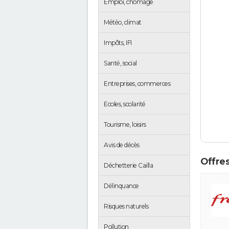
Emploi, chômage
Météo, climat
Impôts, IFI
Santé, social
Entreprises, commerces
Ecoles, scolarité
Tourisme, loisirs
Avis de décès
Offres
Déchetterie Cailla
Délinquance
Risques naturels
Pollution