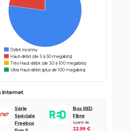
Débit inconnu
Haut-débit (de 3 à 30 megabits)
Très Haut-débit (de 30 à 100 megabits)
Ultra Haut-débit (plus de 100 megabits)
 internet
Série
Box RED
Spéciale
Fibre
à partir de
Freebox
22.99 €
Pop S