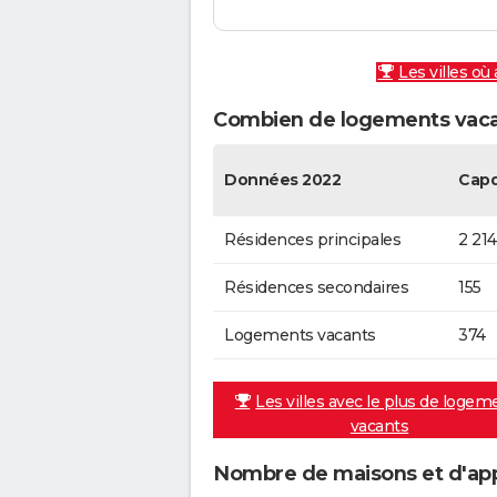
Les villes où
Combien de logements vaca
Données 2022
Capd
Résidences principales
2 214
Résidences secondaires
155
Logements vacants
374
Les villes avec le plus de logem
vacants
Nombre de maisons et d'ap