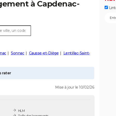
ogement à
Capdenac-
Lint
nac
Sonnac
Causse-et-Diège
Lentillac-Saint-
 rater
Mise à jour le 10/02/26
HLM
Taille des logements