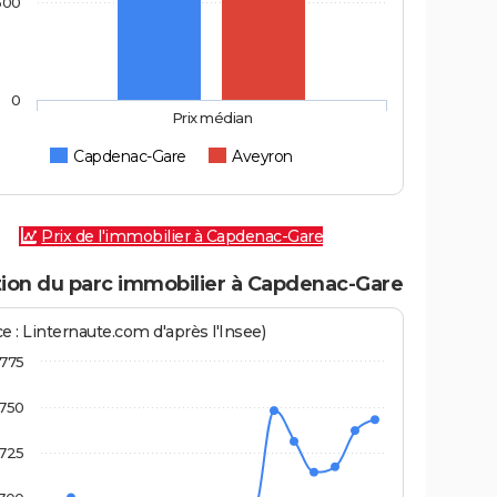
500
0
Prix médian
Capdenac-Gare
Aveyron
Prix de l'immobilier à Capdenac-Gare
tion du parc immobilier à Capdenac-Gare
e : Linternaute.com d'après l'Insee)
775
750
725