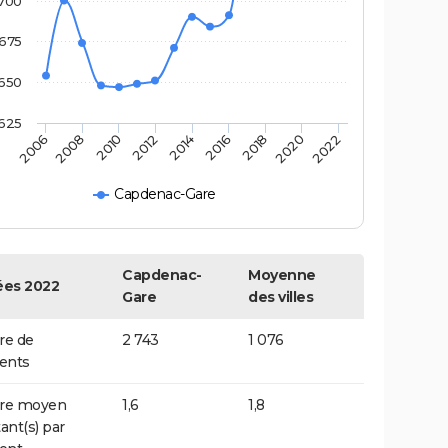
700
675
650
625
2020
2014
2008
2018
2012
2006
2022
2016
2010
Capdenac-Gare
Capdenac-
Moyenne
es 2022
Gare
des villes
e de
2 743
1 076
ents
re moyen
1,6
1,8
ant(s) par