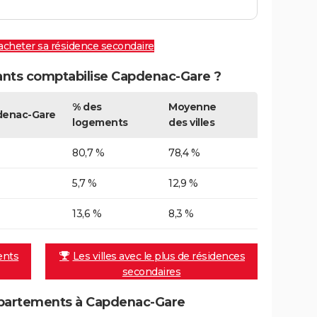
 acheter sa résidence secondaire
nts comptabilise Capdenac-Gare ?
% des
Moyenne
enac-Gare
logements
des villes
80,7 %
78,4 %
5,7 %
12,9 %
13,6 %
8,3 %
ents
Les villes avec le plus de résidences
secondaires
partements à Capdenac-Gare