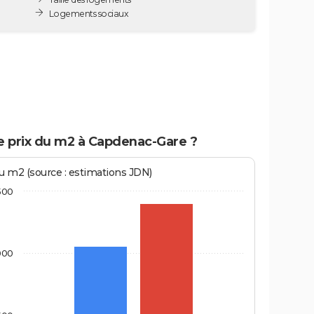
Logements sociaux
le prix du m2 à Capdenac-Gare ?
au m2 (source : estimations JDN)
500
000