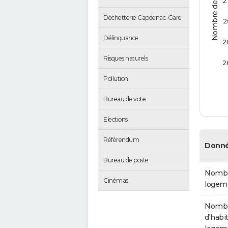
Nombre de logements
2
Déchetterie Capdenac-Gare
2
Délinquance
2
Risques naturels
2
Pollution
Bureau de vote
Elections
Référendum
Donné
Bureau de poste
Nombr
Cinémas
logem
Nomb
d'habit