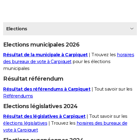
City break
Voyage de noces
Climat
Destinations
Voyage nature
Forum
+
PHOTO
GUIDES D'ACHAT
Elections
BONS PLANS
Elections municipales 2026
CARTE DE VOEUX
Résultat de la municipale à Carpiquet
| Trouvez les
horaires
Carte Bonne année
Carte Pâques
Carte de Noël
Carte Saint-Valentin
Carte d'anniversaire
DICTIONNAIRE
des bureaux de vote à Carpiquet
pour les élections
municipales
Biographies
Expressions
Dictionnaire
Citations
Proverbes
PROGRAMME TV
Résultat référendum
COPAINS D'AVANT
Résultat des référendums à Carpiquet
| Tout savoir sur les
Se connecter
Collèges
Universités
Service militaire
S'inscrire
Lycées
Primaires
Entreprises
Avis de recherche
Référendums
AVIS DE DÉCÈS
Elections législatives 2024
FORUM
Résultat des législatives à Carpiquet
| Tout savoir sur les
Lifestyle
Sport
Television
Cinema
Bricolage
Culture
Auto
Voyage
élections législatives
| Trouvez les
horaires des bureaux de
vote à Carpiquet