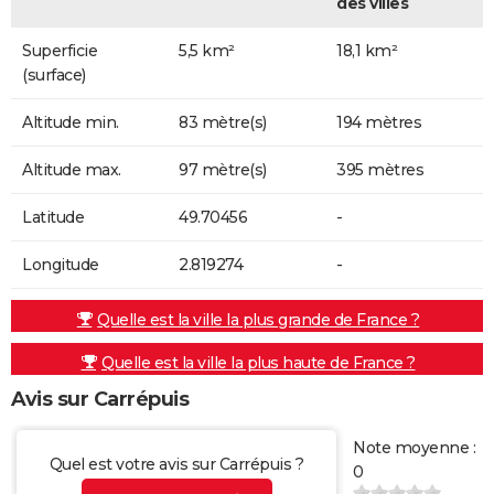
des villes
Superficie
5,5 km²
18,1 km²
(surface)
Altitude min.
83 mètre(s)
194 mètres
Altitude max.
97 mètre(s)
395 mètres
Latitude
49.70456
-
Longitude
2.819274
-
Quelle est la ville la plus grande de France ?
Quelle est la ville la plus haute de France ?
Avis sur Carrépuis
Note moyenne :
Quel est votre avis sur Carrépuis ?
0