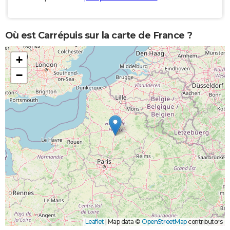
Où est Carrépuis sur la carte de France ?
+
−
Leaflet
|
Map data ©
OpenStreetMap
contributors