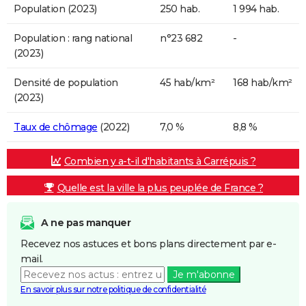
Population (2023)
250 hab.
1 994 hab.
Population : rang national
n°23 682
-
(2023)
Densité de population
45 hab/km²
168 hab/km²
(2023)
Taux de chômage
(2022)
7,0 %
8,8 %
Combien y a-t-il d'habitants à Carrépuis ?
Quelle est la ville la plus peuplée de France ?
A ne pas manquer
Recevez nos astuces et bons plans directement par e-
mail.
Je m'abonne
En savoir plus sur notre politique de confidentialité