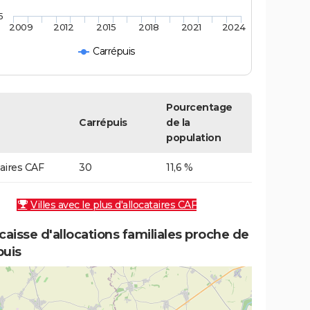
5
2009
2012
2015
2018
2021
2024
Carrépuis
Pourcentage
Carrépuis
de la
population
taires CAF
30
11,6 %
Villes avec le plus d'allocataires CAF
caisse d'allocations familiales proche de
puis