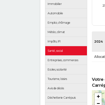
Immobilier
2
Automobile
Emploi, chômage
Météo, climat
2024
Impôts, IFI
Santé, social
Alloca
Entreprises, commerces
Ecoles, scolarité
Votre 
Tourisme, loisirs
Carré
Avis de décès
+
Déchetterie Carrépuis
−