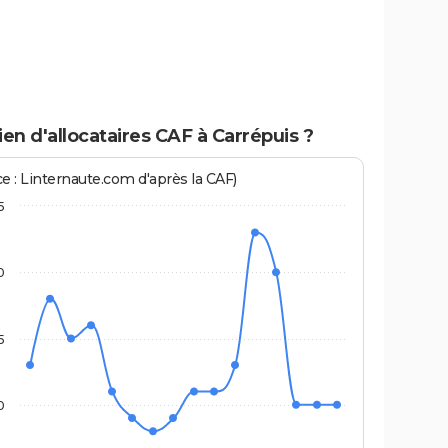
n d'allocataires CAF à Carrépuis ?
ce : Linternaute.com d'après la CAF)
5
0
5
0