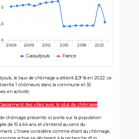
5
,5
0
2006
2009
2012
2015
2018
2021
Cassuéjouls
France
jouls, le taux de chômage a atteint
2,7 %
en 2022, ce
résente 1 chômeurs dans la commune et 35
s en activité.
Classement des villes avec le plus de chômage
de chômage présenté ici porte sur la population
gée de 15 à 64 ans et s'entend au sens du
ment. L'Insee considère comme étant au chômage,
rsonne active se déclarant à la recherche d'un