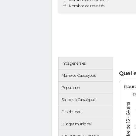
Nombre de retraités
Infos générales
Quel e
Mairie de Cassuéjouls
(sourc
Population
1
Salaires à Cassuéjouls
% de la pop. active de 15 - 64 ans
Prix de l'eau
Budget municipal