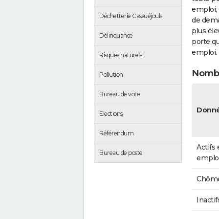
emploi, 
Déchetterie Cassuéjouls
de dema
plus éle
Délinquance
porte qu
emploi.
Risques naturels
Nombr
Pollution
Bureau de vote
Donné
Elections
Référendum
Actifs
Bureau de poste
emplo
Chôme
Inactif