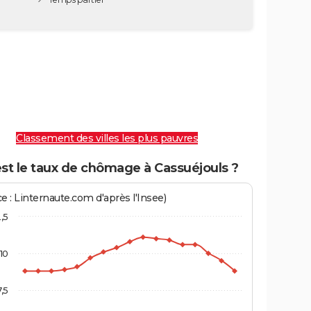
Classement des villes les plus pauvres
st le taux de chômage à Cassuéjouls ?
e : Linternaute.com d'après l'Insee)
2,5
10
7,5