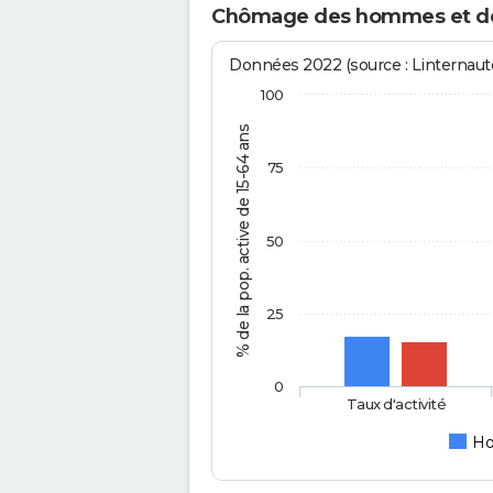
Chômage des hommes et de
Données 2022 (source : Linternaute
100
% de la pop. active de 15-64 ans
75
50
25
0
Taux d'activité
H