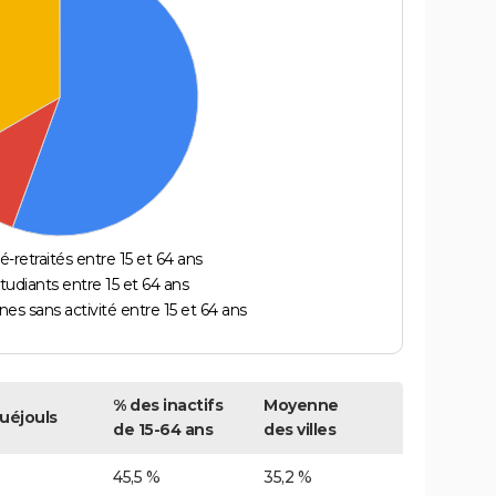
é-retraités entre 15 et 64 ans
étudiants entre 15 et 64 ans
es sans activité entre 15 et 64 ans
% des inactifs
Moyenne
uéjouls
de 15-64 ans
des villes
45,5 %
35,2 %