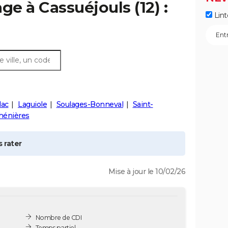
age à
Cassuéjouls
(12) :
Lint
lac
Laguiole
Soulages-Bonneval
Saint-
hénières
 rater
Mise à jour le 10/02/26
Nombre de CDI
Temps partiel