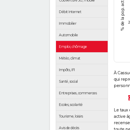
Couverture 5G, mobile
Débit Internet
2
Immobilier
Automobile
Emploi, chômage
Météo, climat
Impôts, IFI
À Cassué
qui rep
Santé, social
personne
Entreprises, commerces
Ecoles, scolarité
Le taux 
active â
Tourisme, loisirs
recense
Avis de décès
toute pe