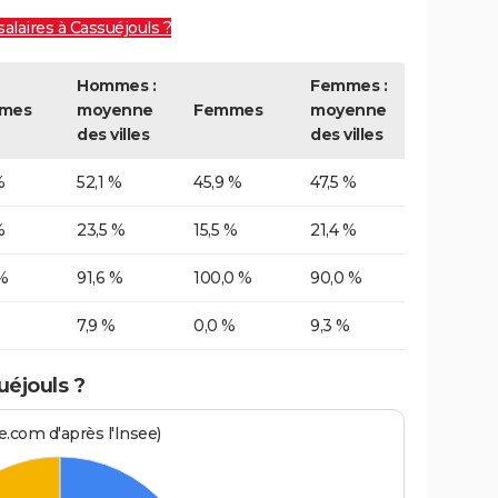
salaires à Cassuéjouls ?
Hommes :
Femmes :
mes
moyenne
Femmes
moyenne
des villes
des villes
%
52,1 %
45,9 %
47,5 %
%
23,5 %
15,5 %
21,4 %
%
91,6 %
100,0 %
90,0 %
7,9 %
0,0 %
9,3 %
uéjouls ?
.com d'après l'Insee)