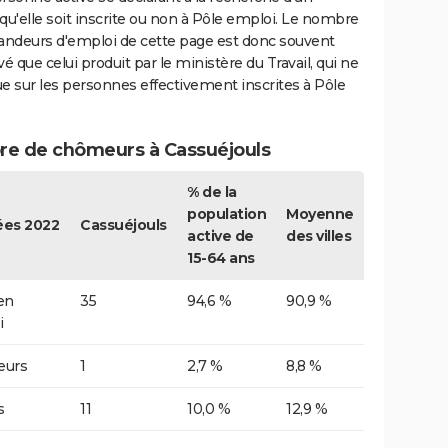
qu'elle soit inscrite ou non à Pôle emploi. Le nombre
ndeurs d'emploi de cette page est donc souvent
vé que celui produit par le ministère du Travail, qui ne
e sur les personnes effectivement inscrites à Pôle
e de chômeurs à Cassuéjouls
% de la
population
Moyenne
es 2022
Cassuéjouls
active de
des villes
15-64 ans
 en
35
94,6 %
90,9 %
i
urs
1
2,7 %
8,8 %
s
11
10,0 %
12,9 %