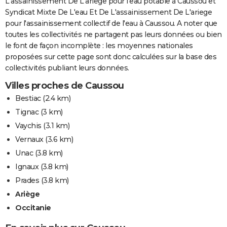
L'assainissement De L'ariege pour l'eau potable à Caussou et
Syndicat Mixte De L'eau Et De L'assainissement De L'ariege
pour l'assainissement collectif de l'eau à Caussou. A noter que
toutes les collectivités ne partagent pas leurs données ou bien
le font de façon incomplète : les moyennes nationales
proposées sur cette page sont donc calculées sur la base des
collectivités publiant leurs données.
Villes proches de Caussou
Bestiac
(2.4 km)
Tignac
(3 km)
Vaychis
(3.1 km)
Vernaux
(3.6 km)
Unac
(3.8 km)
Ignaux
(3.8 km)
Prades
(3.8 km)
Ariège
Occitanie