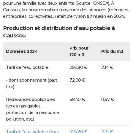
pour une famille avec deux enfants (Source : ONSEA). À
Caussou, la consommation moyenne des abonnés (ménages,
entreprises, collectivités...) était d'environ
97 m3/an
en 2024.
Production et distribution d'eau potable à
Caussou
Prix pour
Données 2024
Prix du m3
120 m3
Tarif de l'eau potable
256,80 €
2,14 €
- dont abonnement (part
72,00 €
fixe)
Redevances applicables
68,40 €
0,57 €
(voies navigables,
protection de la ressource,
pollution, etc.)
Tarif de l'eau potable Hors
325,20 €
2,71 €