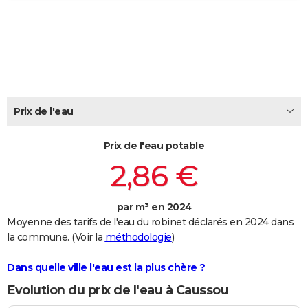
City break
Voyage de noces
Climat
Destinations
Voyage nature
Forum
+
PHOTO
GUIDES D'ACHAT
BONS PLANS
CARTE DE VOEUX
Prix de l'eau
Carte Bonne année
Carte Pâques
Carte de Noël
Carte Saint-Valentin
Carte d'anniversaire
DICTIONNAIRE
Prix de l'eau potable
Biographies
Expressions
Dictionnaire
Citations
Proverbes
PROGRAMME TV
2,86 €
COPAINS D'AVANT
par m³ en 2024
Se connecter
Collèges
Universités
Service militaire
S'inscrire
Lycées
Primaires
Entreprises
Avis de recherche
AVIS DE DÉCÈS
Moyenne des tarifs de l'eau du robinet déclarés en 2024 dans
la commune. (Voir la
méthodologie
)
FORUM
Lifestyle
Sport
Television
Cinema
Bricolage
Culture
Auto
Voyage
Dans quelle ville l'eau est la plus chère ?
Evolution du prix de l'eau à Caussou