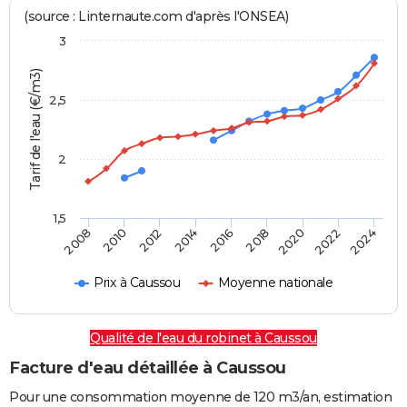
(source : Linternaute.com d'après l'ONSEA)
3
Tarif de l'eau (€/m3)
2,5
2
1,5
2016
2014
2024
2012
2022
2010
2020
2008
2018
Prix à Caussou
Moyenne nationale
Qualité de l'eau du robinet à Caussou
Facture d'eau détaillée à Caussou
Pour une consommation moyenne de 120 m3/an, estimation