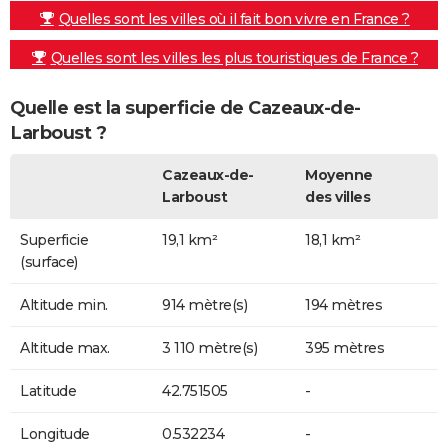
Quelles sont les villes où il fait bon vivre en France ?
Quelles sont les villes les plus touristiques de France ?
Quelle est la superficie de Cazeaux-de-
Larboust ?
Cazeaux-de-
Moyenne
Larboust
des villes
Superficie
19,1 km²
18,1 km²
(surface)
Altitude min.
914 mètre(s)
194 mètres
Altitude max.
3 110 mètre(s)
395 mètres
Latitude
42.751505
-
Longitude
0.532234
-