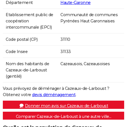
Département
Haute-Garonne
Etablissement public de
Communauté de communes
coopération
Pyrénées Haut Garonnaises
intercommunale (EPCI)
Code postal (CP)
31110
Code Insee
31133
Nom des habitants de
Cazeausois, Cazeausoises
Cazeaux-de-Larboust
(gentilé)
Vous prévoyez de déménager à Cazeaux-de-Larboust ?
Obtenez votre
devis déménagement
.
Donner mon avis sur Cazeaux-de-Larboust
Comparer Cazeaux-de-Larboust à une autre ville...