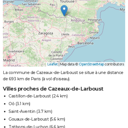
Leaflet
|
Map data ©
OpenStreetMap
contributors
La commune de Cazeaux-de-Larboust se situe à une distance
de 693 km de Paris (à vol d'oiseau).
Villes proches de Cazeaux-de-Larboust
Castillon-de-Larboust
(2.4 km)
Oô
(3.1 km)
Saint-Aventin
(3.7 km)
Gouaux-de-Larboust
(5.6 km)
Trébons-de-Luchon
(6.6 km)