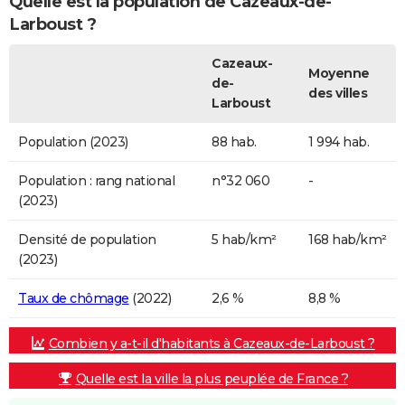
Quelle est la population de Cazeaux-de-
Larboust ?
Cazeaux-
Moyenne
de-
des villes
Larboust
Population (2023)
88 hab.
1 994 hab.
Population : rang national
n°32 060
-
(2023)
Densité de population
5 hab/km²
168 hab/km²
(2023)
Taux de chômage
(2022)
2,6 %
8,8 %
Combien y a-t-il d'habitants à Cazeaux-de-Larboust ?
Quelle est la ville la plus peuplée de France ?