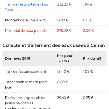
Tarif de l'eau potable Hors
232,25 €
1,94 €
Taxe
Montant de la TVA à 5,5%
12,77 €
0,11 €
Prix total de l'eau potable
245,02 €
2,04 €
Collecte et traitement des eaux usées à Cenon
Prix pour
Données 2016
Prix du m3
120 m3
Tarif de l'assainissement
131,10 €
1,09 €
- dont abonnement (part
0,00 €
fixe)
Redevances applicables
29,40 €
0,25 €
(voies navigables,
modernisation des réseaux,