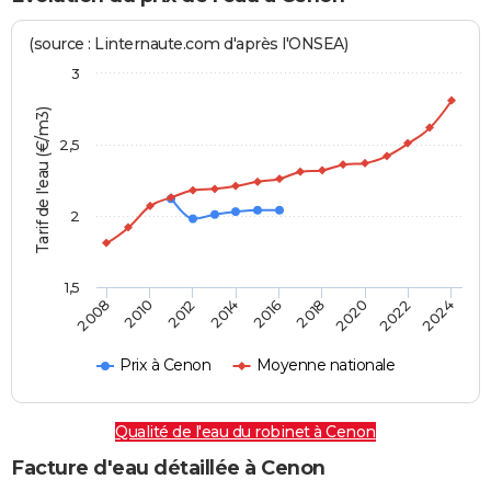
(source : Linternaute.com d'après l'ONSEA)
3
Tarif de l'eau (€/m3)
2,5
2
1,5
2016
2014
2024
2012
2022
2010
2020
2008
2018
Prix à Cenon
Moyenne nationale
Qualité de l'eau du robinet à Cenon
Facture d'eau détaillée à Cenon