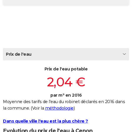
City break
Voyage de noces
Climat
Destinations
Voyage nature
Forum
+
PHOTO
GUIDES D'ACHAT
BONS PLANS
CARTE DE VOEUX
Carte Bonne année
Carte Pâques
Carte de Noël
Carte Saint-Valentin
Carte d'anniversaire
Prix de l'eau
DICTIONNAIRE
Biographies
Expressions
Dictionnaire
Citations
Proverbes
PROGRAMME TV
Prix de l'eau potable
2,04 €
COPAINS D'AVANT
Se connecter
Collèges
Universités
Service militaire
S'inscrire
Lycées
Primaires
Entreprises
Avis de recherche
AVIS DE DÉCÈS
par m³ en 2016
Moyenne des tarifs de l'eau du robinet déclarés en 2016 dans
FORUM
la commune. (Voir la
méthodologie
)
Lifestyle
Sport
Television
Cinema
Bricolage
Culture
Auto
Voyage
Dans quelle ville l'eau est la plus chère ?
Evolution du prix de l'eau à Cenon