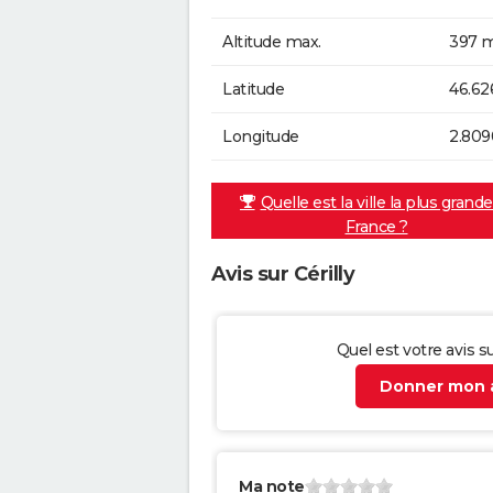
Altitude max.
397 m
Latitude
46.62
Longitude
2.809
Quelle est la ville la plus grand
France ?
Avis sur Cérilly
Quel est votre avis su
Donner mon a
Ma note