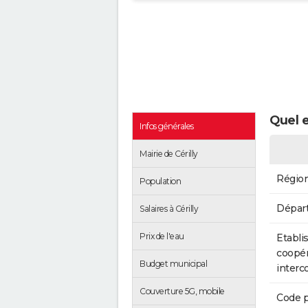
Quel e
Infos générales
Mairie de Cérilly
Régio
Population
Dépar
Salaires à Cérilly
Prix de l'eau
Etabli
coopér
Budget municipal
inter
Couverture 5G, mobile
Code p