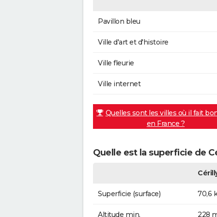
Pavillon bleu
Ville d'art et d'histoire
Ville fleurie
Ville internet
Quelles sont les villes où il fait bo
en France ?
Quelle est la superficie de Cé
Cérill
Superficie (surface)
70,6 
Altitude min.
228 m