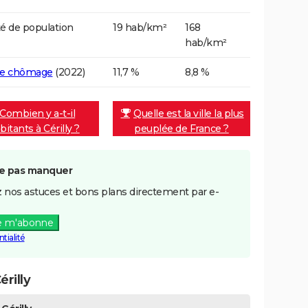
é de population
19 hab/km²
168
hab/km²
de chômage
(2022)
11,7 %
8,8 %
Combien y a-t-il
Quelle est la ville la plus
bitants à Cérilly ?
peuplée de France ?
e pas manquer
 nos astuces et bons plans directement par e-
e m'abonne
tialité
rilly