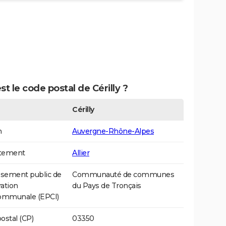
st le code postal de Cérilly ?
Cérilly
n
Auvergne-Rhône-Alpes
tement
Allier
ssement public de
Communauté de communes
ation
du Pays de Tronçais
communale (EPCI)
ostal (CP)
03350