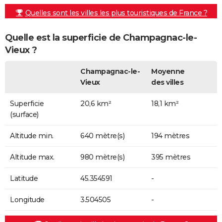
Quelles sont les villes les plus touristiques de France ?
Quelle est la superficie de Champagnac-le-
Vieux ?
Champagnac-le-
Moyenne
Vieux
des villes
Superficie
20,6 km²
18,1 km²
(surface)
Altitude min.
640 mètre(s)
194 mètres
Altitude max.
980 mètre(s)
395 mètres
Latitude
45.354591
-
Longitude
3.504505
-