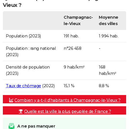
Vieux ?
Champagnac-
Moyenne
le-Vieux
des villes
Population (2023)
191 hab.
1 994 hab.
Population : rang national
n°26 458
-
(2023)
Densité de population
9 hab/km²
168
(2023)
hab/km²
Taux de chômage
(2022)
15,1 %
8,8 %
Combien y a-t-il d'habitants à Champagnac-le-Vieux ?
Quelle est la ville la plus peuplée de France ?
A ne pas manquer