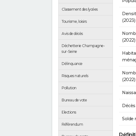
Popula
Classement des lycées
Densit
(2023)
Tourisme, loisirs
Nombr
Avis de décès
(2022)
Déchetterie Champagne-
sur-Seine
Habita
ménag
Délinquance
Nombre
Risques naturels
(2022)
Pollution
Naissa
Bureau de vote
Décès 
Elections
Solde 
Référendum
Défini