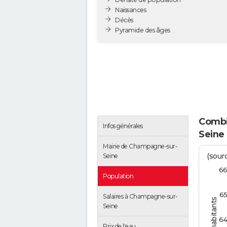
Naissances
Décès
Pyramide des âges
Combie
Infos générales
Seine
Mairie de Champagne-sur-
(sourc
Seine
6
Population
6
Salaires à Champagne-sur-
Seine
6
Prix de l'eau