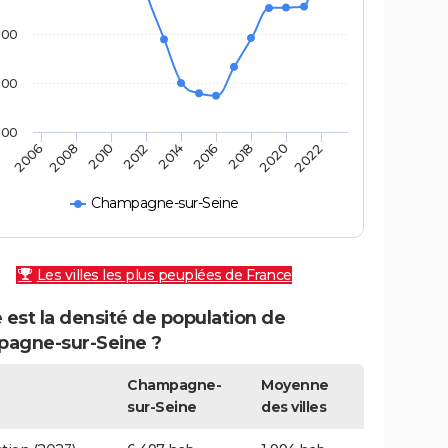
300
200
100
2006
2008
2010
2012
2014
2016
2018
2020
2022
Champagne-sur-Seine
Les villes les plus peuplées de France
 est la densité de population de
agne-sur-Seine ?
Champagne-
Moyenne
sur-Seine
des villes