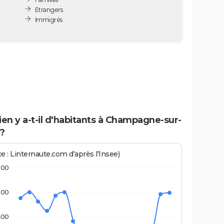
Etrangers
Immigrés
n y a-t-il d'habitants à Champagne-sur-
 ?
e : Linternaute.com d'après l'Insee)
600
500
400