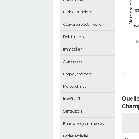
Nombre d'habitants
6
Budget municipal
Couverture 5G, mobile
6
Débit Internet
6
Immobilier
Automobile
Emploi, chômage
Météo, climat
Quelle
Impôts, IFI
Champ
Santé, social
Entreprises, commerces
Ecoles, scolarité