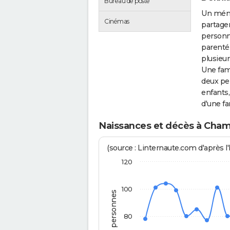
Bureau de poste
Un ména
Cinémas
partage
personn
parenté
plusieur
Une fam
deux per
enfants,
d'une f
Naissances et décès à Cha
(source : Linternaute.com d'après l'
120
100
Nombre de personnes
80