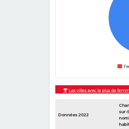
F
Les villes avec le plus de fem
Cha
sur-S
Données 2022
nom
habi