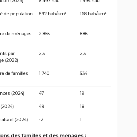
tion (2023)
6 497 hab.
1 994 hab.
é de population
892 hab/km²
168 hab/km²
e de ménages
2 855
886
nts par
2,3
2,3
e (2022)
 de familles
1 740
534
nces (2024)
47
19
(2024)
49
18
naturel (2024)
-2
1
tions des familles et des ménages :