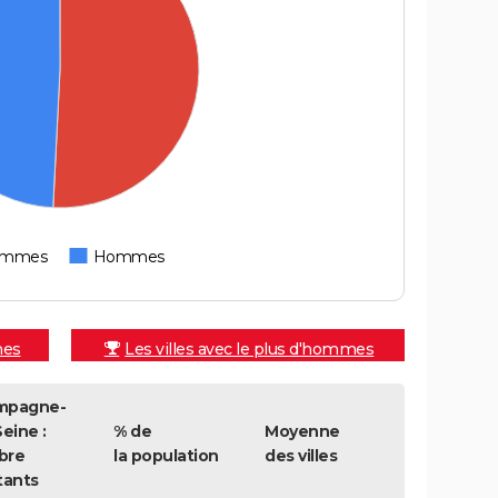
emmes
Hommes
mes
Les villes avec le plus d'hommes
mpagne-
eine :
% de
Moyenne
bre
la population
des villes
tants