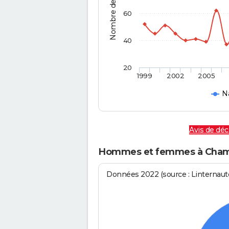
60
40
20
1999
2002
2005
N
Avis de dé
Hommes et femmes à Cham
Données 2022 (source : Linternaute