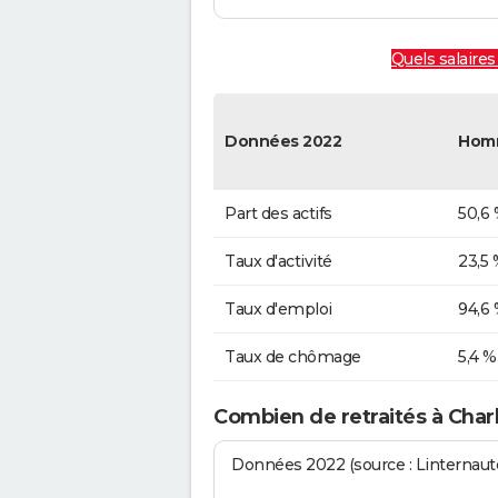
Quels salaires
Données 2022
Hom
Part des actifs
50,6
Taux d'activité
23,5 
Taux d'emploi
94,6
Taux de chômage
5,4 %
Combien de retraités à Charb
Données 2022 (source : Linternaute