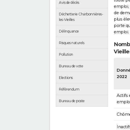
toute pe
Avis de décès
emploi, 
de dema
Déchetterie Charbonnières-
plus éle
les-Vieilles
porte qu
Délinquance
emploi.
Risques naturels
Nombr
Vieille
Pollution
Bureau de vote
Donn
2022
Elections
Référendum
Actifs
Bureau de poste
emplo
Chôme
Inactif