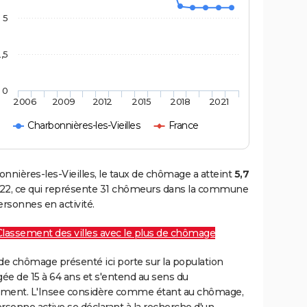
5
,5
0
2006
2009
2012
2015
2018
2021
Charbonnières-les-Vieilles
France
nnières-les-Vieilles, le taux de chômage a atteint
5,7
22, ce qui représente 31 chômeurs dans la commune
ersonnes en activité.
Classement des villes avec le plus de chômage
de chômage présenté ici porte sur la population
gée de 15 à 64 ans et s'entend au sens du
ment. L'Insee considère comme étant au chômage,