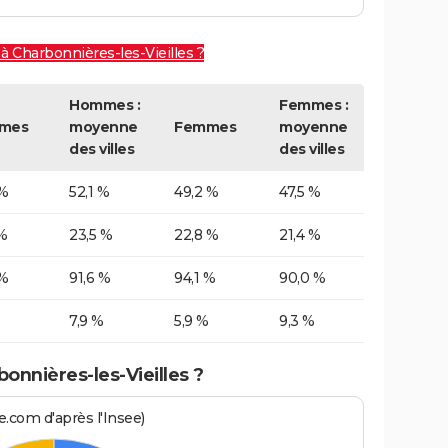
 à Charbonnières-les-Vieilles ?
Hommes :
Femmes :
mes
moyenne
Femmes
moyenne
des villes
des villes
 %
52,1 %
49,2 %
47,5 %
%
23,5 %
22,8 %
21,4 %
 %
91,6 %
94,1 %
90,0 %
7,9 %
5,9 %
9,3 %
onnières-les-Vieilles ?
.com d'après l'Insee)