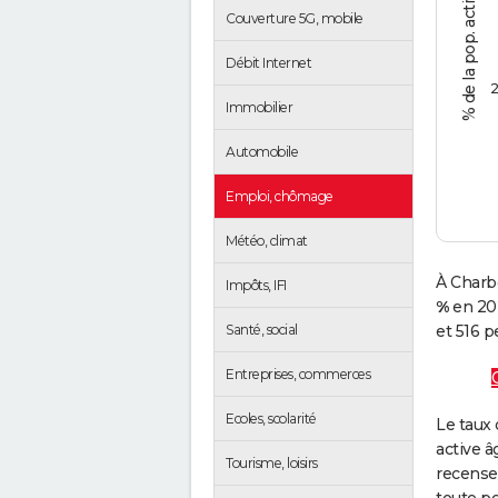
Couverture 5G, mobile
Débit Internet
2
Immobilier
Automobile
Emploi, chômage
Météo, climat
À Charbo
Impôts, IFI
%
en 20
Santé, social
et 516 p
Entreprises, commerces
Ecoles, scolarité
Le taux 
active â
Tourisme, loisirs
recense