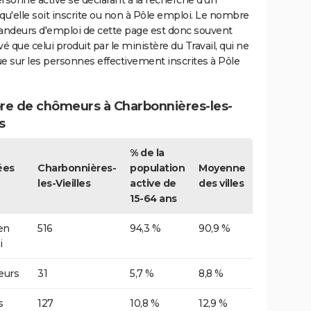
rsonne active se déclarant à la recherche d'un
qu'elle soit inscrite ou non à Pôle emploi. Le nombre
ndeurs d'emploi de cette page est donc souvent
vé que celui produit par le ministère du Travail, qui ne
e sur les personnes effectivement inscrites à Pôle
e de chômeurs à Charbonnières-les-
s
% de la
ées
Charbonnières-
population
Moyenne
les-Vieilles
active de
des villes
15-64 ans
 en
516
94,3 %
90,9 %
i
urs
31
5,7 %
8,8 %
s
127
10,8 %
12,9 %