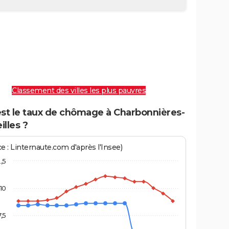
Classement des villes les plus pauvres
est le taux de chômage à Charbonnières-
illes ?
e : Linternaute.com d'après l'Insee)
2,5
10
7,5