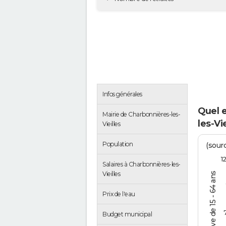
Infos générales
Quel 
Mairie de Charbonnières-les-
les-Vie
Vieilles
Population
(sourc
1
Salaires à Charbonnières-les-
Vieilles
% de la pop. active de 15 - 64 ans
Prix de l'eau
Budget municipal