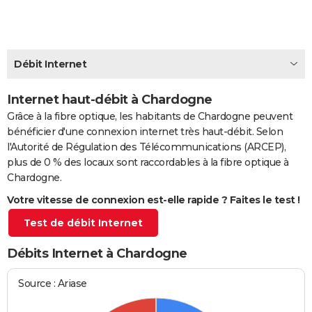
City break
Voyage de noces
Climat
Destinations
Voyage nature
Forum
+
PHOTO
GUIDES D'ACHAT
Débit Internet
BONS PLANS
Internet haut-débit à Chardogne
CARTE DE VOEUX
Grâce à la fibre optique, les habitants de Chardogne peuvent
Carte Bonne année
Carte Pâques
Carte de Noël
Carte Saint-Valentin
Carte d'anniversaire
DICTIONNAIRE
bénéficier d'une connexion internet très haut-débit. Selon
l'Autorité de Régulation des Télécommunications (ARCEP),
Biographies
Expressions
Dictionnaire
Citations
Proverbes
PROGRAMME TV
plus de 0 % des locaux sont raccordables à la fibre optique à
Chardogne.
COPAINS D'AVANT
Votre vitesse de connexion est-elle rapide ? Faites le test !
Se connecter
Collèges
Universités
Service militaire
S'inscrire
Lycées
Primaires
Entreprises
Avis de recherche
AVIS DE DÉCÈS
Test de débit Internet
FORUM
Débits Internet à Chardogne
Lifestyle
Sport
Television
Cinema
Bricolage
Culture
Auto
Voyage
Source : Ariase