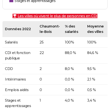
Stages et apprentissages
Les villes où vivent le plus de personnes en CDI
Chaumont-
% des
Moyenne
Données 2022
le-Bois
salariés
des villes
Salariés
25
100%
100%
CDI et fonction
22
88,0 %
84,6 %
publique
CDD
2
8,0 %
9,5 %
Intérimaires
0
0,0 %
2,1 %
Emplois aidés
0
0,0 %
0,5 %
Stages et
1
4,0 %
3,4 %
apprentissages