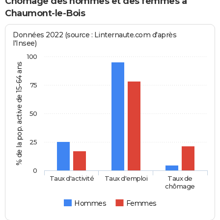
Chômage des hommes et des femmes à
Chaumont-le-Bois
Données 2022 (source : Linternaute.com d'après
l'Insee)
100
% de la pop. active de 15-64 ans
75
50
25
0
Taux d'activité
Taux d'emploi
Taux de
chômage
Hommes
Femmes