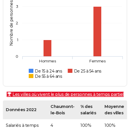
Nombre de personnes
3
2
1
0
Hommes
Femmes
De 15 à 24 ans
De 25 à 54 ans
De 55 à 64 ans
Les villes où vivent le plus de personnes à temps partiel
Chaumont-
% des
Moyenne
Données 2022
le-Bois
salariés
des villes
Salariés à temps
4
100%
100%