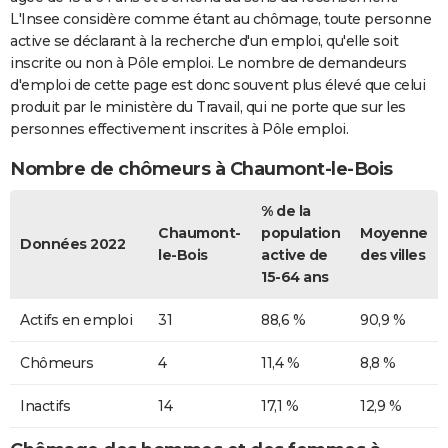
L'Insee considère comme étant au chômage, toute personne
active se déclarant à la recherche d'un emploi, qu'elle soit
inscrite ou non à Pôle emploi. Le nombre de demandeurs
d'emploi de cette page est donc souvent plus élevé que celui
produit par le ministère du Travail, qui ne porte que sur les
personnes effectivement inscrites à Pôle emploi.
Nombre de chômeurs à Chaumont-le-Bois
% de la
Chaumont-
population
Moyenne
Données 2022
le-Bois
active de
des villes
15-64 ans
Actifs en emploi
31
88,6 %
90,9 %
Chômeurs
4
11,4 %
8,8 %
Inactifs
14
17,1 %
12,9 %