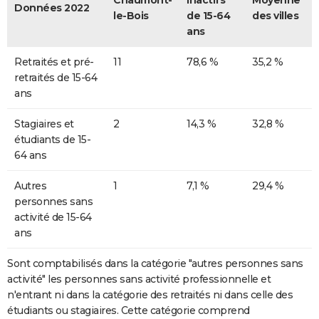
Chaumont-
inactifs
Moyenne
Données 2022
le-Bois
de 15-64
des villes
ans
Retraités et pré-
11
78,6 %
35,2 %
retraités de 15-64
ans
Stagiaires et
2
14,3 %
32,8 %
étudiants de 15-
64 ans
Autres
1
7,1 %
29,4 %
personnes sans
activité de 15-64
ans
Sont comptabilisés dans la catégorie "autres personnes sans
activité" les personnes sans activité professionnelle et
n'entrant ni dans la catégorie des retraités ni dans celle des
étudiants ou stagiaires. Cette catégorie comprend