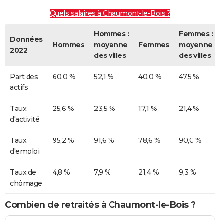
Quels salaires à Chaumont-le-Bois ?
Hommes :
Femmes :
Données
Hommes
moyenne
Femmes
moyenne
2022
des villes
des villes
Part des
60,0 %
52,1 %
40,0 %
47,5 %
actifs
Taux
25,6 %
23,5 %
17,1 %
21,4 %
d'activité
Taux
95,2 %
91,6 %
78,6 %
90,0 %
d'emploi
Taux de
4,8 %
7,9 %
21,4 %
9,3 %
chômage
Combien de retraités à Chaumont-le-Bois ?