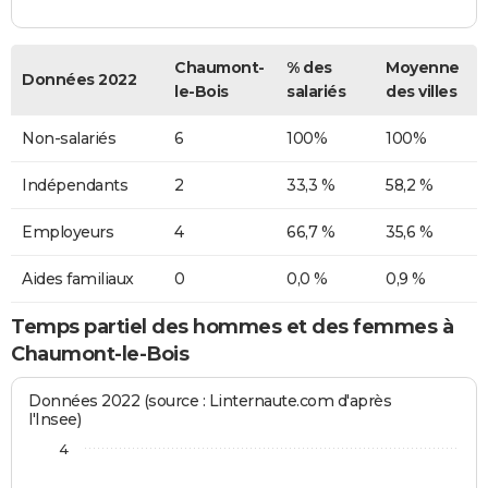
Chaumont-
% des
Moyenne
Données 2022
le-Bois
salariés
des villes
Non-salariés
6
100%
100%
Indépendants
2
33,3 %
58,2 %
Employeurs
4
66,7 %
35,6 %
Aides familiaux
0
0,0 %
0,9 %
Temps partiel des hommes et des femmes à
Chaumont-le-Bois
Données 2022 (source : Linternaute.com d'après
l'Insee)
4