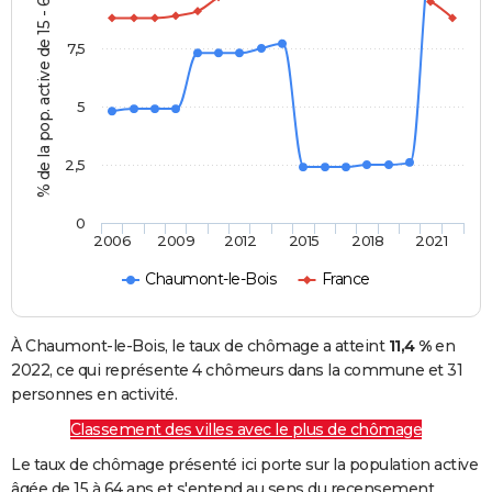
% de la pop. active de 15 - 64 ans
7,5
5
2,5
0
2006
2009
2012
2015
2018
2021
Chaumont-le-Bois
France
À Chaumont-le-Bois, le taux de chômage a atteint
11,4 %
en
2022, ce qui représente 4 chômeurs dans la commune et 31
personnes en activité.
Classement des villes avec le plus de chômage
Le taux de chômage présenté ici porte sur la population active
âgée de 15 à 64 ans et s'entend au sens du recensement.