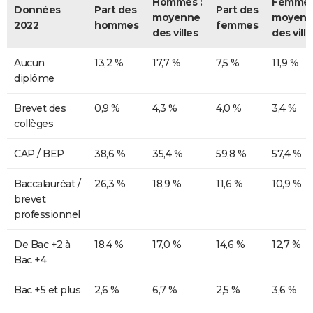
Hommes :
Femmes
Données
Part des
Part des
moyenne
moyenn
2022
hommes
femmes
des villes
des ville
Aucun
13,2 %
17,7 %
7,5 %
11,9 %
diplôme
Brevet des
0,9 %
4,3 %
4,0 %
3,4 %
collèges
CAP / BEP
38,6 %
35,4 %
59,8 %
57,4 %
Baccalauréat /
26,3 %
18,9 %
11,6 %
10,9 %
brevet
professionnel
De Bac +2 à
18,4 %
17,0 %
14,6 %
12,7 %
Bac +4
Bac +5 et plus
2,6 %
6,7 %
2,5 %
3,6 %