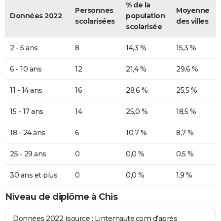
% de la
Personnes
Moyenne
Données 2022
population
scolarisées
des villes
scolarisée
2 - 5 ans
8
14,3 %
15,3 %
6 - 10 ans
12
21,4 %
29,6 %
11 - 14 ans
16
28,6 %
25,5 %
15 - 17 ans
14
25,0 %
18,5 %
18 - 24 ans
6
10,7 %
8,7 %
25 - 29 ans
0
0,0 %
0,5 %
30 ans et plus
0
0,0 %
1,9 %
Niveau de diplôme à Chis
Données 2022 (source : Linternaute.com d'après