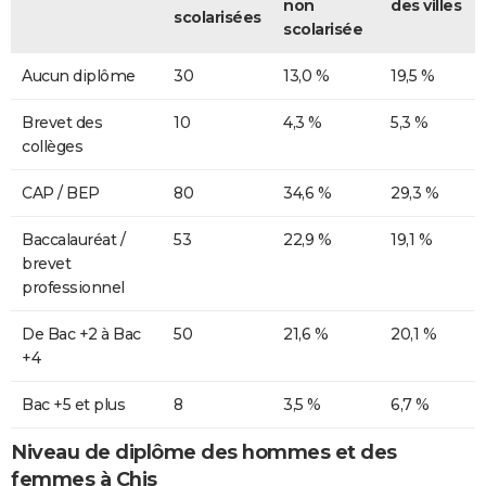
non
des villes
scolarisées
scolarisée
Aucun diplôme
30
13,0 %
19,5 %
Brevet des
10
4,3 %
5,3 %
collèges
CAP / BEP
80
34,6 %
29,3 %
Baccalauréat /
53
22,9 %
19,1 %
brevet
professionnel
De Bac +2 à Bac
50
21,6 %
20,1 %
+4
Bac +5 et plus
8
3,5 %
6,7 %
Niveau de diplôme des hommes et des
femmes à Chis