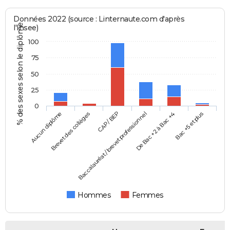
Données 2022 (source : Linternaute.com d'après
% des sexes selon le diplôme
l'Insee)
100
75
50
25
0
Aucun diplôme
Baccalauréat / brevet professionnel
CAP / BEP
Bac +5 et plus
Brevet des collèges
De Bac +2 à Bac +4
Hommes
Femmes