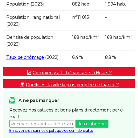
Population (2023)
882 hab.
1 994 hab.
Population : rang national
n°11 015
-
(2023)
Densité de population
188 hab/km²
168 hab/km²
(2023)
Taux de chômage
(2022)
6,4 %
8,8 %
Combien y a-t-il d'habitants à Bours ?
Quelle est la ville la plus peuplée de France ?
A ne pas manquer
Recevez nos astuces et bons plans directement par e-
mail.
Je m'abonne
En savoir plus sur notre politique de confidentialité