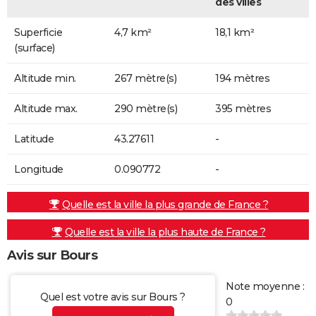
des villes
Superficie
4,7 km²
18,1 km²
(surface)
Altitude min.
267 mètre(s)
194 mètres
Altitude max.
290 mètre(s)
395 mètres
Latitude
43.27611
-
Longitude
0.090772
-
Quelle est la ville la plus grande de France ?
Quelle est la ville la plus haute de France ?
Avis sur Bours
Note moyenne :
Quel est votre avis sur Bours ?
0