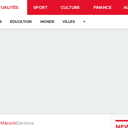
TUALITÉS
SPORT
CULTURE
FINANCE
A
S
EDUCATION
MONDE
VILLES
+
s-Mâcon
Elections
NEW