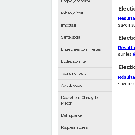
Emploi, chômage
Electi
Météo, climat
Résulta
savoir su
Impôts, IFI
Electi
Santé, social
Résulta
Entreprises, commerces
sur les
é
Ecoles, scolarité
Elect
Tourisme, loisirs
Résulta
savoir s
Avis de décès
Déchetterie Chissey-lès-
Mâcon
Délinquance
Risques naturels