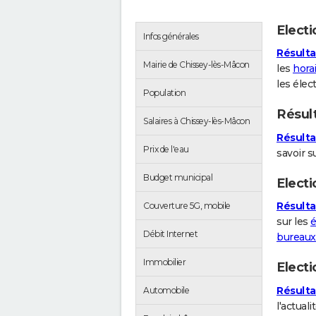
Elect
Infos générales
Résulta
Mairie de Chissey-lès-Mâcon
les
hora
les élec
Population
Résul
Salaires à Chissey-lès-Mâcon
Résulta
Prix de l'eau
savoir s
Budget municipal
Electi
Résulta
Couverture 5G, mobile
sur les
é
Débit Internet
bureaux
Immobilier
Elect
Résulta
Automobile
l'actuali