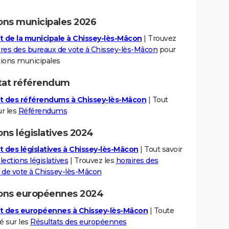
ions municipales 2026
t de la municipale à Chissey-lès-Mâcon
| Trouvez
ires des bureaux de vote à Chissey-lès-Mâcon
pour
tions municipales
tat référendum
t des référendums à Chissey-lès-Mâcon
| Tout
ur les
Référendums
ons législatives 2024
t des législatives à Chissey-lès-Mâcon
| Tout savoir
lections législatives
| Trouvez les
horaires des
 de vote à Chissey-lès-Mâcon
ions européennes 2024
t des européennes à Chissey-lès-Mâcon
| Toute
té sur les
Résultats des européennes