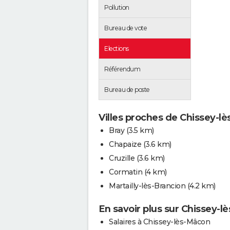
Pollution
Bureau de vote
Elections
Référendum
Bureau de poste
Villes proches de Chissey-l
Bray
(3.5 km)
Chapaize
(3.6 km)
Cruzille
(3.6 km)
Cormatin
(4 km)
Martailly-lès-Brancion
(4.2 km)
En savoir plus sur Chissey-
Salaires à Chissey-lès-Mâcon