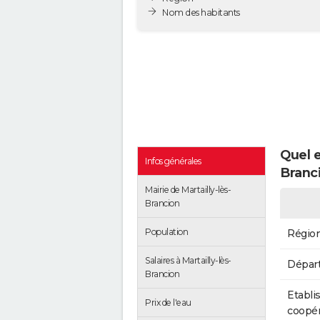
Nom des habitants
Quel e
Infos générales
Branc
Mairie de Martailly-lès-
Brancion
Population
Régio
Salaires à Martailly-lès-
Dépar
Brancion
Etabli
Prix de l'eau
coopér