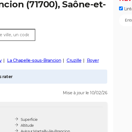
ancion
(71700), Saône-et-
Lint
y
La Chapelle-sous-Brancion
Cruzille
Royer
 rater
Mise à jour le 10/02/26
Superficie
Altitude
Avis sur Martailly-lès-Brancion