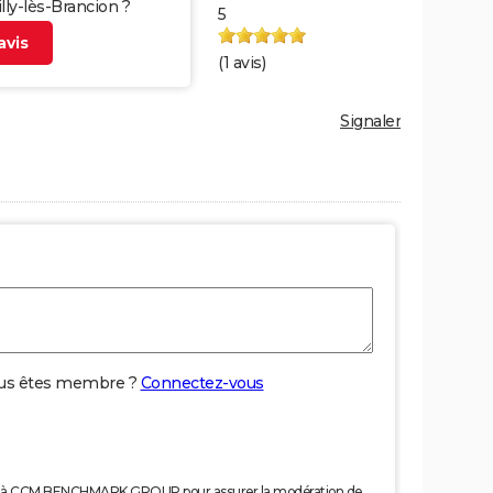
illy-lès-Brancion ?
5
vis
(
1
avis)
Signaler
us êtes membre ?
Connectez-vous
nées à CCM BENCHMARK GROUP pour assurer la modération de