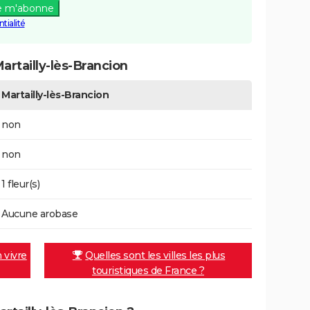
e m'abonne
tialité
rtailly-lès-Brancion
Martailly-lès-Brancion
non
non
1 fleur(s)
Aucune arobase
n vivre
Quelles sont les villes les plus
touristiques de France ?