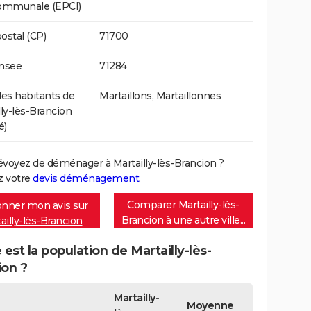
communale (EPCI)
ostal (CP)
71700
Insee
71284
s habitants de
Martaillons, Martaillonnes
lly-lès-Brancion
é)
évoyez de déménager à Martailly-lès-Brancion ?
 votre
devis déménagement
.
Comparer Martailly-lès-
nner mon avis sur
Brancion à une autre ville...
ailly-lès-Brancion
 est la population de Martailly-lès-
ion ?
Martailly-
Moyenne