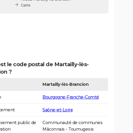
Carte
st le code postal de Martailly-lès-
ion ?
Martailly-lès-Brancion
n
Bourgogne-Franche-Comté
tement
Saône-et-Loire
ssement public de
Communauté de communes
ation
Mâconnais - Tournugeois