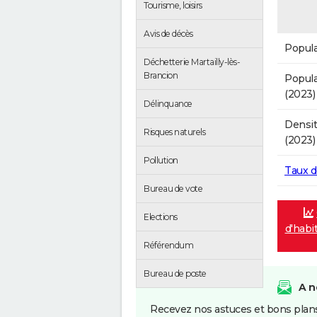
Tourisme, loisirs
Avis de décès
Popula
Déchetterie Martailly-lès-
Brancion
Popula
(2023)
Délinquance
Densit
Risques naturels
(2023)
Pollution
Taux 
Bureau de vote
Elections
d'habit
Référendum
Bureau de poste
A n
Recevez nos astuces et bons plans