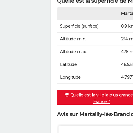
Quelle est la superficie de M
Marta
Superficie (surface)
8,9 k
Altitude min.
214 m
Altitude max.
476 m
Latitude
46.53
Longitude
4.797
Quelle est la ville la plus grand
France ?
Avis sur Martailly-lès-Branci