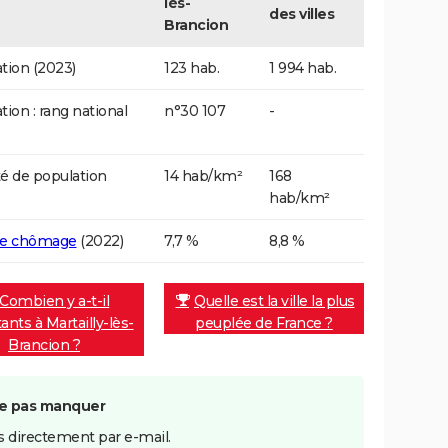
lès-
des villes
Brancion
tion (2023)
123 hab.
1 994 hab.
tion : rang national
n°30 107
-
é de population
14 hab/km²
168
hab/km²
de chômage
(2022)
7,7 %
8,8 %
Combien y a-t-il
Quelle est la ville la plus
ants à Martailly-lès-
peuplée de France ?
Brancion ?
e pas manquer
 directement par e-mail.