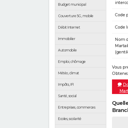
inter
Budget municipal
Code p
Couverture 5G, mobile
Code 
Débit Internet
Immobilier
Nom de
Martai
Automobile
(gentil
Emploi, chômage
Vous pr
Météo, climat
Obtenez
Do
Impôts, IFI
Mart
Santé, social
Quelle
Entreprises, commerces
Branc
Ecoles, scolarité