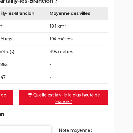
artailly-lès-Brancion ?
illy-lès-Brancion
Moyenne des villes
m²
18,1 km²
ètre(s)
194 mètres
ètre(s)
395 mètres
1885
-
147
-
e de
Quelle est la ville la plus haute de
France ?
on
Note moyenne :