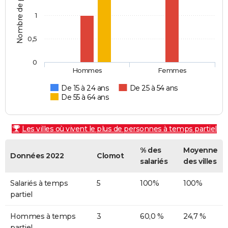
Nombre de personnes
1
0,5
0
Hommes
Femmes
De 15 à 24 ans
De 25 à 54 ans
De 55 à 64 ans
Les villes où vivent le plus de personnes à temps partiel
% des
Moyenne
Données 2022
Clomot
salariés
des villes
Salariés à temps
5
100%
100%
partiel
Hommes à temps
3
60,0 %
24,7 %
partiel