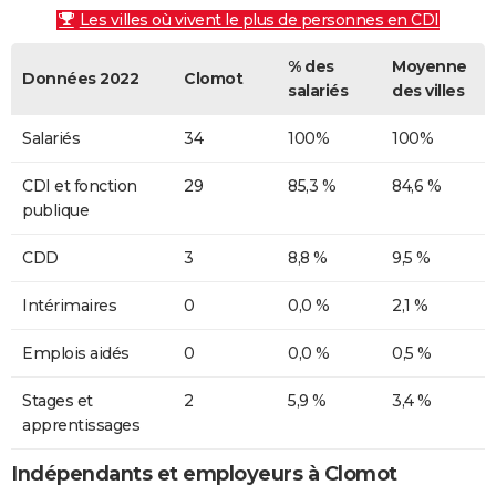
Les villes où vivent le plus de personnes en CDI
% des
Moyenne
Données 2022
Clomot
salariés
des villes
Salariés
34
100%
100%
CDI et fonction
29
85,3 %
84,6 %
publique
CDD
3
8,8 %
9,5 %
Intérimaires
0
0,0 %
2,1 %
Emplois aidés
0
0,0 %
0,5 %
Stages et
2
5,9 %
3,4 %
apprentissages
Indépendants et employeurs à Clomot