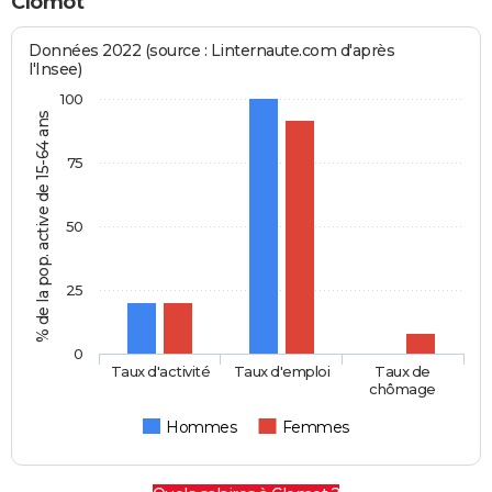
Clomot
Données 2022 (source : Linternaute.com d'après
l'Insee)
100
% de la pop. active de 15-64 ans
75
50
25
0
Taux d'activité
Taux d'emploi
Taux de
chômage
Hommes
Femmes