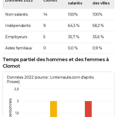
Données 2022
Clomot
salariés
des villes
Non-salariés
14
100%
100%
Indépendants
9
64,3 %
58,2 %
Employeurs
5
35,7 %
35,6 %
Aides familiaux
0
0,0 %
0,9 %
Temps partiel des hommes et des femmes à
Clomot
Données 2022 (source : Linternaute.com d'après
l'Insee)
2,5
2
1,5