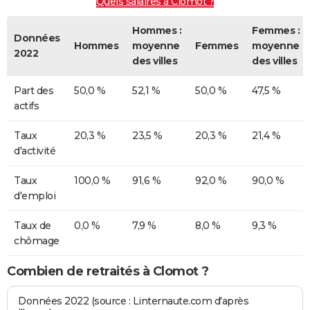
Quels salaires à Clomot ?
Hommes :
Femmes :
Données
Hommes
moyenne
Femmes
moyenne
2022
des villes
des villes
Part des
50,0 %
52,1 %
50,0 %
47,5 %
actifs
Taux
20,3 %
23,5 %
20,3 %
21,4 %
d'activité
Taux
100,0 %
91,6 %
92,0 %
90,0 %
d'emploi
Taux de
0,0 %
7,9 %
8,0 %
9,3 %
chômage
Combien de retraités à Clomot ?
Données 2022 (source : Linternaute.com d'après