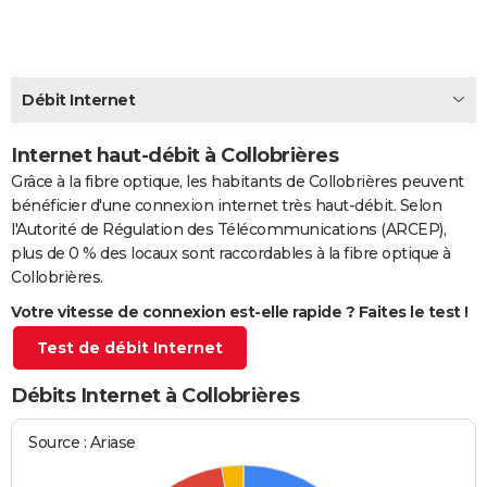
City break
Voyage de noces
Climat
Destinations
Voyage nature
Forum
+
PHOTO
GUIDES D'ACHAT
Débit Internet
BONS PLANS
Internet haut-débit à Collobrières
CARTE DE VOEUX
Grâce à la fibre optique, les habitants de Collobrières peuvent
Carte Bonne année
Carte Pâques
Carte de Noël
Carte Saint-Valentin
Carte d'anniversaire
DICTIONNAIRE
bénéficier d'une connexion internet très haut-débit. Selon
l'Autorité de Régulation des Télécommunications (ARCEP),
Biographies
Expressions
Dictionnaire
Citations
Proverbes
PROGRAMME TV
plus de 0 % des locaux sont raccordables à la fibre optique à
Collobrières.
COPAINS D'AVANT
Votre vitesse de connexion est-elle rapide ? Faites le test !
Se connecter
Collèges
Universités
Service militaire
S'inscrire
Lycées
Primaires
Entreprises
Avis de recherche
AVIS DE DÉCÈS
Test de débit Internet
FORUM
Débits Internet à Collobrières
Lifestyle
Sport
Television
Cinema
Bricolage
Culture
Auto
Voyage
Source : Ariase