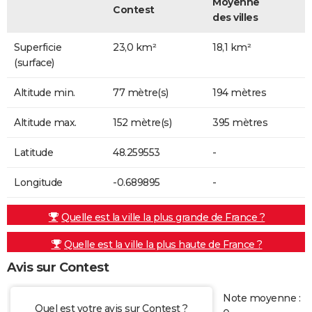
Moyenne
Contest
des villes
Superficie
23,0 km²
18,1 km²
(surface)
Altitude min.
77 mètre(s)
194 mètres
Altitude max.
152 mètre(s)
395 mètres
Latitude
48.259553
-
Longitude
-0.689895
-
Quelle est la ville la plus grande de France ?
Quelle est la ville la plus haute de France ?
Avis sur Contest
Note moyenne :
Quel est votre avis sur Contest ?