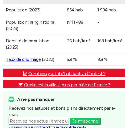
Population (2023)
834 hab.
1 994 hab.
Population : rang national
n°11 489
-
(2023)
Densité de population
36 hab/km²
168 hab/km²
(2023)
Taux de chômage
(2022)
5,9 %
8,8 %
Combien y a-t-il d'habitants à Contest ?
Quelle est la ville la plus peuplée de France ?
A ne pas manquer
Recevez nos astuces et bons plans directement par e-
mail.
Je m'abonne
En savoir plus sur notre politique de confidentialité