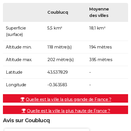
Moyenne
Coublucq
des villes
Superficie
5,5 km²
18,1 km²
(surface)
Altitude min.
118 mètre(s)
194 mètres
Altitude max.
202 mètre(s)
395 mètres
Latitude
43.537829
-
Longitude
-0.363583
-
Quelle est la ville la plus grande de France ?
Quelle est la ville la plus haute de France ?
Avis sur Coublucq