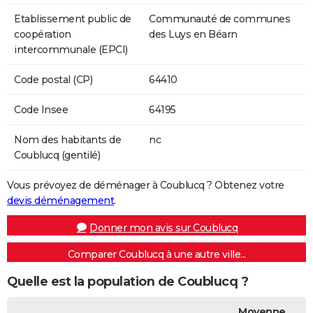
Etablissement public de
Communauté de communes
coopération
des Luys en Béarn
intercommunale (EPCI)
Code postal (CP)
64410
Code Insee
64195
Nom des habitants de
nc
Coublucq (gentilé)
Vous prévoyez de déménager à Coublucq ? Obtenez votre
devis déménagement
.
Donner mon avis sur Coublucq
Comparer Coublucq à une autre ville...
Quelle est la population de Coublucq ?
Moyenne