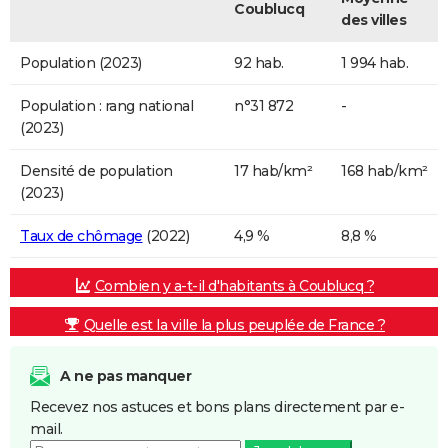
Coublucq
des villes
Population (2023)
92 hab.
1 994 hab.
Population : rang national
n°31 872
-
(2023)
Densité de population
17 hab/km²
168 hab/km²
(2023)
Taux de chômage
(2022)
4,9 %
8,8 %
Combien y a-t-il d'habitants à Coublucq ?
Quelle est la ville la plus peuplée de France ?
A ne pas manquer
Recevez nos astuces et bons plans directement par e-
mail.