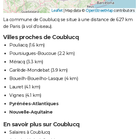
Leaflet
|
Map data ©
OpenStreetMap
contributors
La commune de Coublucq se situe à une distance de 627 km
de Paris (à vol d'oiseau).
Villes proches de Coublucq
Pouliacq
(1.6 km)
Poursiugues-Boucoue
(2.2 km)
Méracq
(3.3 km)
Garlède-Mondebat
(3.9 km)
Boueilh-Boueilho-Lasque
(4 km)
Lauret
(4.1 km)
Vignes
(4.1 km)
Pyrénées-Atlantiques
Nouvelle-Aquitaine
En savoir plus sur Coublucq
Salaires à Coublucq