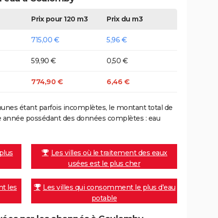
Prix pour 120 m3
Prix du m3
715,00 €
5,96 €
59,90 €
0,50 €
774,90 €
6,46 €
nes étant parfois incomplètes, le montant total de
ière année possédant des données complètes : eau
 plus
Les villes où le traitement des eaux
usées est le plus cher
nt les
Les villes qui consomment le plus d'eau
potable