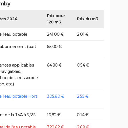
omby
Prix pour
es 2024
Prix du m3
120 m3
e l'eau potable
241,00 €
2,01 €
 abonnement (part
65,00 €
nces applicables
64,80 €
0,54 €
 navigables,
tion de la ressource,
on, etc.)
de l'eau potable Hors
305,80 €
2,55 €
t de la TVA à 5,5%
16,82 €
0,14 €
tal de l'eau potable
322,62 €
2,69 €