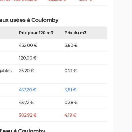
eaux usées à Coulomby
Prix pour 120 m3
Prix du m3
432,00 €
3,60 €
120,00 €
ables,
25,20 €
0,21 €
457,20 €
3,81 €
45,72 €
0,38 €
502,92 €
4,19 €
 d'eau à Coulomby