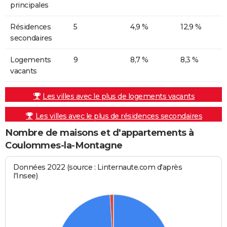
principales
Résidences
5
4,9 %
12,9 %
secondaires
Logements
9
8,7 %
8,3 %
vacants
Les villes avec le plus de logements vacants
Les villes avec le plus de résidences secondaires
Nombre de maisons et d'appartements à
Coulommes-la-Montagne
Données 2022 (source : Linternaute.com d'après
l'Insee)