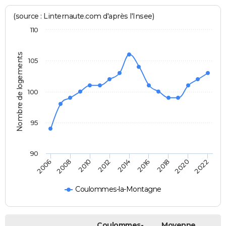
(source : Linternaute.com d'après l'Insee)
110
Nombre de logements
105
100
95
90
2022
2014
2006
2016
2008
2018
2010
2020
2012
Coulommes-la-Montagne
Coulommes-
Moyenne