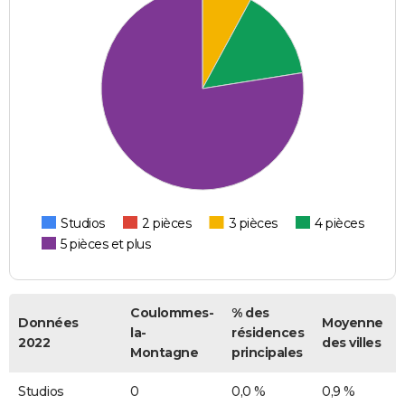
Studios
2 pièces
3 pièces
4 pièces
5 pièces et plus
Coulommes-
% des
Données
Moyenne
la-
résidences
2022
des villes
Montagne
principales
Studios
0
0,0 %
0,9 %