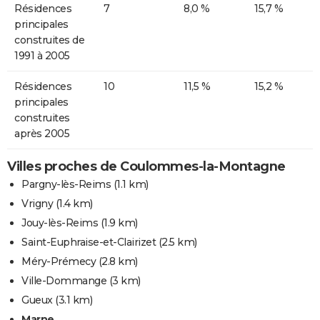
Résidences
7
8,0 %
15,7 %
principales
construites de
1991 à 2005
Résidences
10
11,5 %
15,2 %
principales
construites
après 2005
Villes proches de Coulommes-la-Montagne
Pargny-lès-Reims
(1.1 km)
Vrigny
(1.4 km)
Jouy-lès-Reims
(1.9 km)
Saint-Euphraise-et-Clairizet
(2.5 km)
Méry-Prémecy
(2.8 km)
Ville-Dommange
(3 km)
Gueux
(3.1 km)
Marne