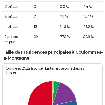
2 pièces
0
0,0 %
4,4 %
3 pièces
7
7,9 %
13,4 %
4 pièces
13
14,6 %
25,2 %
5 pièces
69
77,5 %
54,9 %
et plus
Taille des résidences principales à Coulommes-
la-Montagne
Données 2022 (source : Linternaute.com d'après
l'Insee)