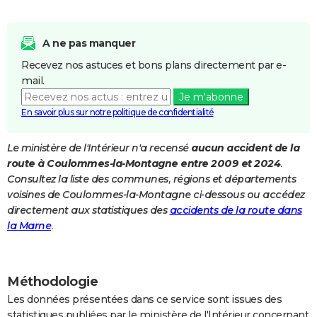
City break
Voyage de noces
Climat
Destinations
Voyage nature
Forum
+
PHOTO
A ne pas manquer
GUIDES D'ACHAT
Recevez nos astuces et bons plans directement par e-
BONS PLANS
mail.
Je m'abonne
CARTE DE VOEUX
En savoir plus sur notre politique de confidentialité
Carte Bonne année
Carte Pâques
Carte de Noël
Carte Saint-Valentin
Carte d'anniversaire
DICTIONNAIRE
Le ministère de l'Intérieur n'a recensé
aucun accident de la
Biographies
Expressions
Dictionnaire
Citations
Proverbes
PROGRAMME TV
route à Coulommes-la-Montagne entre 2009 et 2024
.
Consultez la liste des communes, régions et départements
COPAINS D'AVANT
voisines de Coulommes-la-Montagne ci-dessous ou accédez
directement aux statistiques des
accidents de la route dans
Se connecter
Collèges
Universités
Service militaire
S'inscrire
Lycées
Primaires
Entreprises
Avis de recherche
AVIS DE DÉCÈS
la Marne
.
FORUM
Lifestyle
Sport
Television
Cinema
Bricolage
Culture
Auto
Voyage
Méthodologie
Les données présentées dans ce service sont issues des
statistiques publiées par le ministère de l'Intérieur concernant