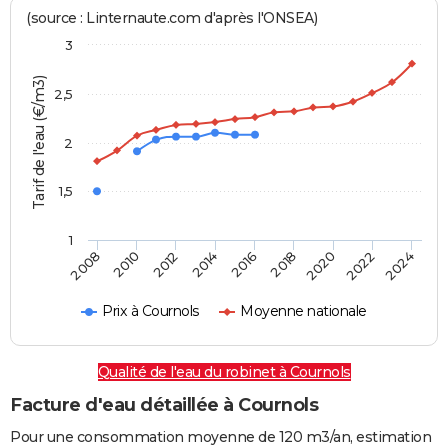
(source : Linternaute.com d'après l'ONSEA)
3
Tarif de l'eau (€/m3)
2,5
2
1,5
1
2016
2014
2024
2012
2022
2010
2020
2008
2018
Prix à Cournols
Moyenne nationale
Qualité de l'eau du robinet à Cournols
Facture d'eau détaillée à Cournols
Pour une consommation moyenne de 120 m3/an, estimation