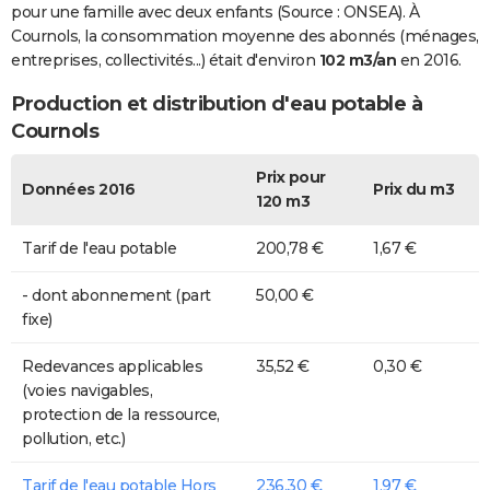
pour une famille avec deux enfants (Source : ONSEA). À
Cournols, la consommation moyenne des abonnés (ménages,
entreprises, collectivités...) était d'environ
102 m3/an
en 2016.
Production et distribution d'eau potable à
Cournols
Prix pour
Données 2016
Prix du m3
120 m3
Tarif de l'eau potable
200,78 €
1,67 €
- dont abonnement (part
50,00 €
fixe)
Redevances applicables
35,52 €
0,30 €
(voies navigables,
protection de la ressource,
pollution, etc.)
Tarif de l'eau potable Hors
236,30 €
1,97 €