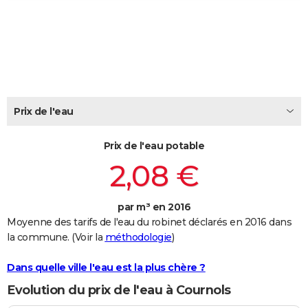
City break
Voyage de noces
Climat
Destinations
Voyage nature
Forum
+
PHOTO
GUIDES D'ACHAT
BONS PLANS
CARTE DE VOEUX
Prix de l'eau
Carte Bonne année
Carte Pâques
Carte de Noël
Carte Saint-Valentin
Carte d'anniversaire
DICTIONNAIRE
Prix de l'eau potable
Biographies
Expressions
Dictionnaire
Citations
Proverbes
PROGRAMME TV
2,08 €
COPAINS D'AVANT
par m³ en 2016
Se connecter
Collèges
Universités
Service militaire
S'inscrire
Lycées
Primaires
Entreprises
Avis de recherche
AVIS DE DÉCÈS
Moyenne des tarifs de l'eau du robinet déclarés en 2016 dans
la commune. (Voir la
méthodologie
)
FORUM
Lifestyle
Sport
Television
Cinema
Bricolage
Culture
Auto
Voyage
Dans quelle ville l'eau est la plus chère ?
Evolution du prix de l'eau à Cournols