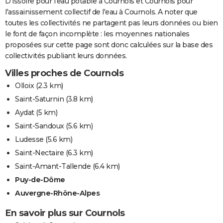
D'issoire pour l'eau potable à Cournols et Cournols pour
l'assainissement collectif de l'eau à Cournols. A noter que
toutes les collectivités ne partagent pas leurs données ou bien
le font de façon incomplète : les moyennes nationales
proposées sur cette page sont donc calculées sur la base des
collectivités publiant leurs données.
Villes proches de Cournols
Olloix
(2.3 km)
Saint-Saturnin
(3.8 km)
Aydat
(5 km)
Saint-Sandoux
(5.6 km)
Ludesse
(5.6 km)
Saint-Nectaire
(6.3 km)
Saint-Amant-Tallende
(6.4 km)
Puy-de-Dôme
Auvergne-Rhône-Alpes
En savoir plus sur Cournols