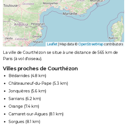
Leaflet
|
Map data ©
OpenStreetMap
contributors
La ville de Courthézon se situe à une distance de 565 km de
Paris (à vol d'oiseau).
Villes proches de Courthézon
Bédarrides
(4.8 km)
Châteauneuf-du-Pape
(5.3 km)
Jonquières
(5.6 km)
Sarrians
(6.2 km)
Orange
(7.4 km)
Camaret-sur-Aigues
(8.1 km)
Sorgues
(8.1 km)