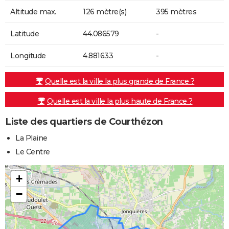
Altitude max.
126 mètre(s)
395 mètres
Latitude
44.086579
-
Longitude
4.881633
-
Quelle est la ville la plus grande de France ?
Quelle est la ville la plus haute de France ?
Liste des quartiers de Courthézon
La Plaine
Le Centre
+
−