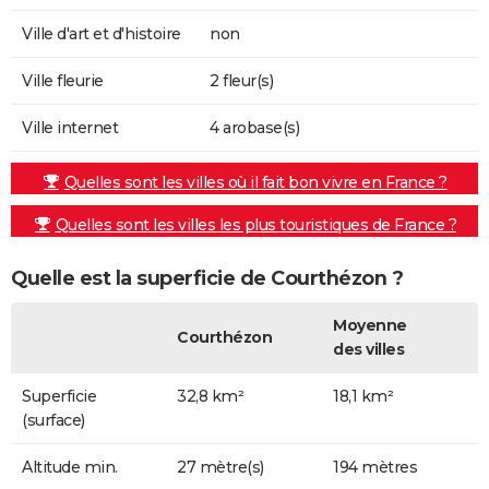
Ville d'art et d'histoire
non
Ville fleurie
2 fleur(s)
Ville internet
4 arobase(s)
Quelles sont les villes où il fait bon vivre en France ?
Quelles sont les villes les plus touristiques de France ?
Quelle est la superficie de Courthézon ?
Moyenne
Courthézon
des villes
Superficie
32,8 km²
18,1 km²
(surface)
Altitude min.
27 mètre(s)
194 mètres