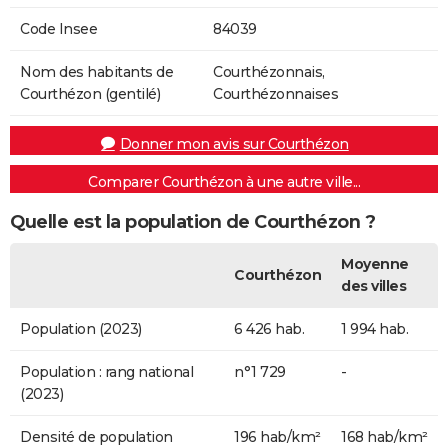
Code Insee
84039
Nom des habitants de
Courthézonnais,
Courthézon (gentilé)
Courthézonnaises
Donner mon avis sur Courthézon
Comparer Courthézon à une autre ville...
Quelle est la population de Courthézon ?
Moyenne
Courthézon
des villes
Population (2023)
6 426 hab.
1 994 hab.
Population : rang national
n°1 729
-
(2023)
Densité de population
196 hab/km²
168 hab/km²