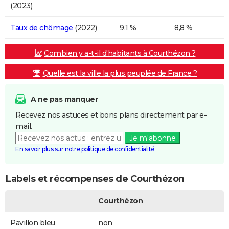
(2023)
Taux de chômage
(2022)
9,1 %
8,8 %
Combien y a-t-il d'habitants à Courthézon ?
Quelle est la ville la plus peuplée de France ?
A ne pas manquer
Recevez nos astuces et bons plans directement par e-
mail.
Je m'abonne
En savoir plus sur notre politique de confidentialité
Labels et récompenses de Courthézon
Courthézon
Pavillon bleu
non