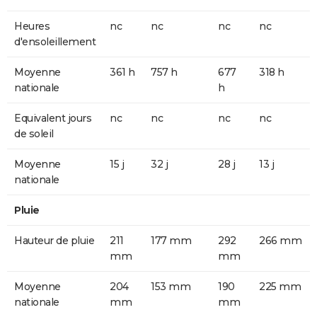
Heures
nc
nc
nc
nc
d'ensoleillement
Moyenne
361 h
757 h
677
318 h
nationale
h
Equivalent jours
nc
nc
nc
nc
de soleil
Moyenne
15 j
32 j
28 j
13 j
nationale
Pluie
Hauteur de pluie
211
177 mm
292
266 mm
mm
mm
Moyenne
204
153 mm
190
225 mm
nationale
mm
mm