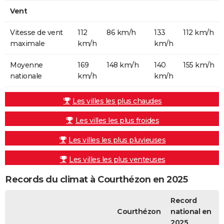
Vent
Vitesse de vent
112
86 km/h
133
112 km/h
maximale
km/h
km/h
Moyenne
169
148 km/h
140
155 km/h
nationale
km/h
km/h
Les villes les plus chaudes
Les villes les plus froides
Les villes les plus pluvieuses
Les villes les plus venteuses
Records du climat à Courthézon en 2025
Record
Courthézon
national en
2025