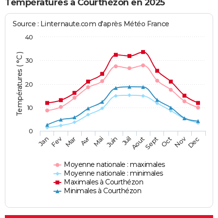
Températures à Courthézon en 2025
Source : Linternaute.com d'après Météo France
40
Températures ( °C )
30
20
10
0
Fev
Nov
Jan
Mar
Avr
Mai
Juin
Juil
Aout
Sept
Oct
Dec
Moyenne nationale : maximales
Moyenne nationale : minimales
Maximales à Courthézon
Minimales à Courthézon