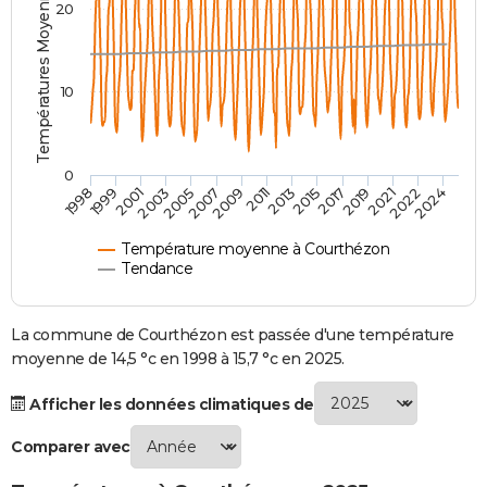
Températures Moyennes ( °C )
20
City break
Voyage de noces
Climat
Destinations
Voyage nature
Forum
+
PHOTO
GUIDES D'ACHAT
10
BONS PLANS
CARTE DE VOEUX
0
2007
2021
2009
2022
1998
2011
2024
1999
2013
2001
2015
2003
2017
2005
2019
Carte Bonne année
Carte Pâques
Carte de Noël
Carte Saint-Valentin
Carte d'anniversaire
DICTIONNAIRE
Biographies
Expressions
Dictionnaire
Citations
Proverbes
PROGRAMME TV
Température moyenne à Courthézon
Tendance
COPAINS D'AVANT
Se connecter
Collèges
Universités
Service militaire
S'inscrire
Lycées
Primaires
Entreprises
Avis de recherche
La commune de Courthézon est passée d'une température
AVIS DE DÉCÈS
moyenne de 14,5 °c en 1998 à 15,7 °c en 2025.
FORUM
Afficher les données climatiques de
Lifestyle
Sport
Television
Cinema
Bricolage
Culture
Auto
Voyage
Comparer avec