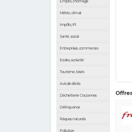
Emploi, chômage
Météo, climat
Impôts, IFI
Santé, social
Entreprises, commerces
Ecoles, scolarité
Tourisme, loisirs
Avis de décès
Offres
Déchetterie Crazannes
Délinquance
Risques naturels
Pollution