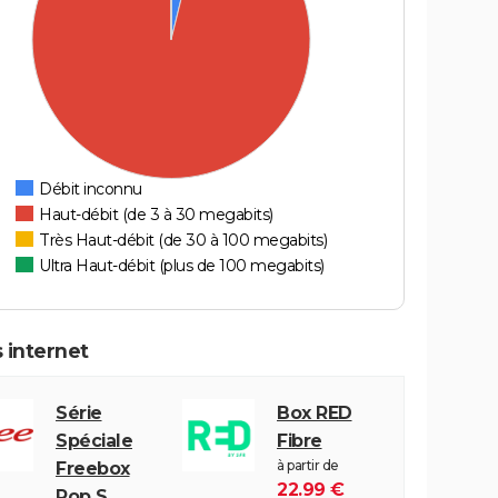
Débit inconnu
Haut-débit (de 3 à 30 megabits)
Très Haut-débit (de 30 à 100 megabits)
Ultra Haut-débit (plus de 100 megabits)
 internet
Série
Box RED
Spéciale
Fibre
à partir de
Freebox
22.99 €
Pop S