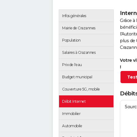
Intern
Infos générales
Grâce à 
bénéfici
Mairie de Crazannes
l'Autor
Population
plus de 
Crazann
Salaires à Crazannes
Votre v
Prix de l'eau
!
Test
Budget municipal
Couverture 5G, mobile
Débits
Débit Internet
Source
Immobilier
Automobile