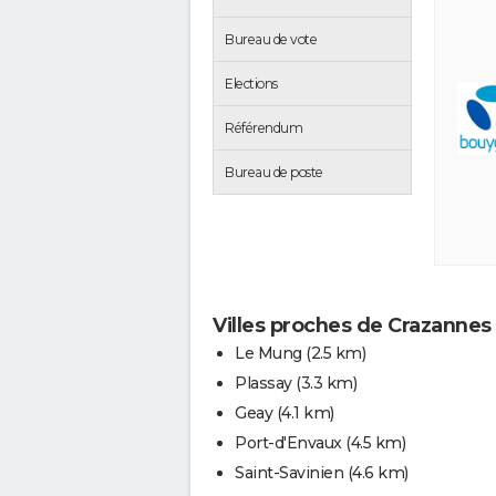
Bureau de vote
Elections
Référendum
Bureau de poste
Villes proches de Crazannes
Le Mung
(2.5 km)
Plassay
(3.3 km)
Geay
(4.1 km)
Port-d'Envaux
(4.5 km)
Saint-Savinien
(4.6 km)