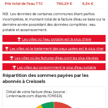
Prix total de l'eau TTC
760,29 €
6,34 €
NB : Les données de certaines communes étant parfois
incomplètes, le montant total de la facture d'eau se base sur la
dernière année possédant des données complètes : eau
potable et assainissement.
Les villes où l'eau potable est la plus chère
Les villes où le traitement des eaux usées est le plus cher
Les villes où les factures d'eau sont les plus élevées
Les villes qui consomment le plus d'eau potable
Répartition des sommes payées par les
abonnés à Creissels
Détail de votre facture d'eau (source :
Linternaute.com d'après l'ONSEA)