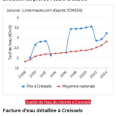
(source : Linternaute.com d'après l'ONSEA)
4
Tarif de l'eau (€/m3)
3,5
3
2,5
2
1,5
2016
2014
2024
2012
2022
2010
2020
2008
2018
Prix à Creissels
Moyenne nationale
Qualité de l'eau du robinet à Creissels
Facture d'eau détaillée à Creissels