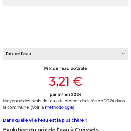
City break
Voyage de noces
Climat
Destinations
Voyage nature
Forum
+
PHOTO
GUIDES D'ACHAT
BONS PLANS
CARTE DE VOEUX
Carte Bonne année
Carte Pâques
Carte de Noël
Carte Saint-Valentin
Carte d'anniversaire
Prix de l'eau
DICTIONNAIRE
Biographies
Expressions
Dictionnaire
Citations
Proverbes
PROGRAMME TV
Prix de l'eau potable
3,21 €
COPAINS D'AVANT
Se connecter
Collèges
Universités
Service militaire
S'inscrire
Lycées
Primaires
Entreprises
Avis de recherche
AVIS DE DÉCÈS
par m³ en 2024
Moyenne des tarifs de l'eau du robinet déclarés en 2024 dans
FORUM
la commune. (Voir la
méthodologie
)
Lifestyle
Sport
Television
Cinema
Bricolage
Culture
Auto
Voyage
Dans quelle ville l'eau est la plus chère ?
Evolution du prix de l'eau à Creissels