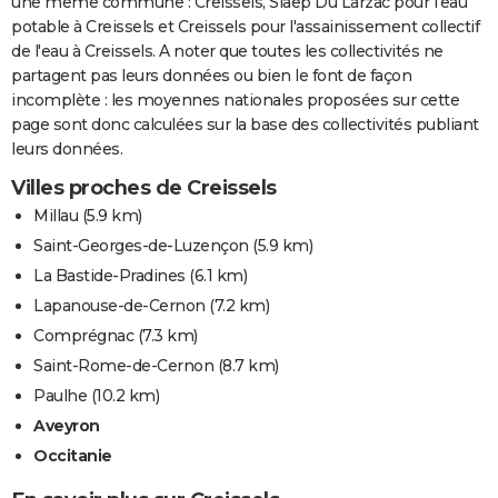
une même commune : Creissels, Siaep Du Larzac pour l'eau
potable à Creissels et Creissels pour l'assainissement collectif
de l'eau à Creissels. A noter que toutes les collectivités ne
partagent pas leurs données ou bien le font de façon
incomplète : les moyennes nationales proposées sur cette
page sont donc calculées sur la base des collectivités publiant
leurs données.
Villes proches de Creissels
Millau
(5.9 km)
Saint-Georges-de-Luzençon
(5.9 km)
La Bastide-Pradines
(6.1 km)
Lapanouse-de-Cernon
(7.2 km)
Comprégnac
(7.3 km)
Saint-Rome-de-Cernon
(8.7 km)
Paulhe
(10.2 km)
Aveyron
Occitanie