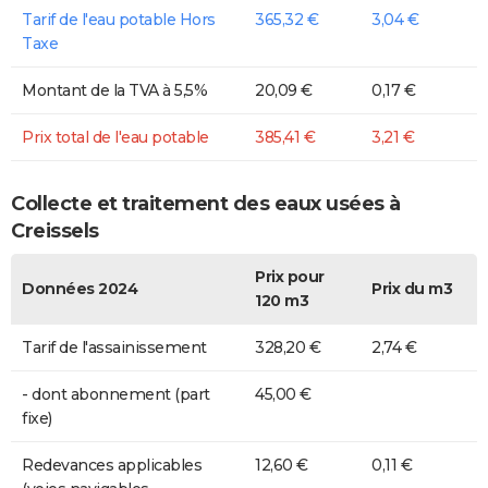
Tarif de l'eau potable Hors
365,32 €
3,04 €
Taxe
Montant de la TVA à 5,5%
20,09 €
0,17 €
Prix total de l'eau potable
385,41 €
3,21 €
Collecte et traitement des eaux usées à
Creissels
Prix pour
Données 2024
Prix du m3
120 m3
Tarif de l'assainissement
328,20 €
2,74 €
- dont abonnement (part
45,00 €
fixe)
Redevances applicables
12,60 €
0,11 €