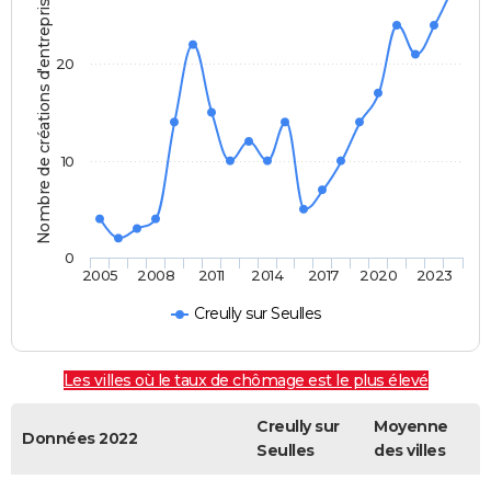
Nombre de créations d'entreprises
20
10
0
2005
2008
2011
2014
2017
2020
2023
Creully sur Seulles
Les villes où le taux de chômage est le plus élevé
Creully sur
Moyenne
Données 2022
Seulles
des villes