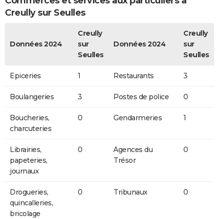
Commerces et services aux particuliers à
Creully sur Seulles
Creully
Creully
Données 2024
sur
Données 2024
sur
Seulles
Seulles
Epiceries
1
Restaurants
3
Boulangeries
3
Postes de police
0
Boucheries,
0
Gendarmeries
1
charcuteries
Librairies,
0
Agences du
0
papeteries,
Trésor
journaux
Drogueries,
0
Tribunaux
0
quincalleries,
bricolage