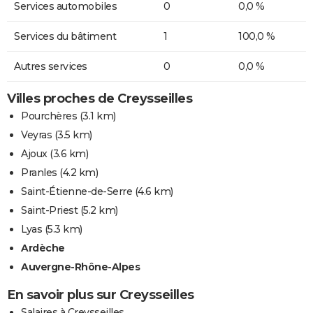
Services automobiles
0
0,0 %
Services du bâtiment
1
100,0 %
Autres services
0
0,0 %
Villes proches de Creysseilles
Pourchères
(3.1 km)
Veyras
(3.5 km)
Ajoux
(3.6 km)
Pranles
(4.2 km)
Saint-Étienne-de-Serre
(4.6 km)
Saint-Priest
(5.2 km)
Lyas
(5.3 km)
Ardèche
Auvergne-Rhône-Alpes
En savoir plus sur Creysseilles
Salaires à Creysseilles