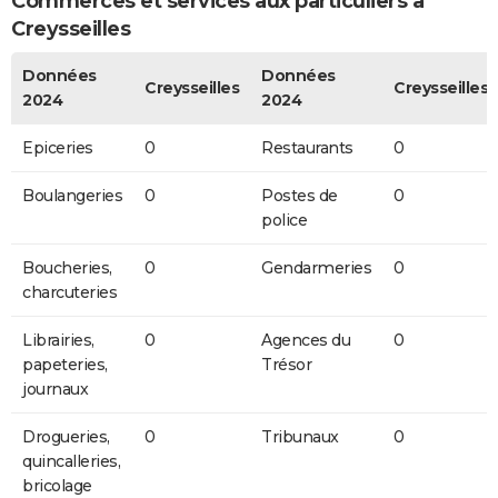
Commerces et services aux particuliers à
Creysseilles
Données
Données
Creysseilles
Creysseilles
2024
2024
Epiceries
0
Restaurants
0
Boulangeries
0
Postes de
0
police
Boucheries,
0
Gendarmeries
0
charcuteries
Librairies,
0
Agences du
0
papeteries,
Trésor
journaux
Drogueries,
0
Tribunaux
0
quincalleries,
bricolage