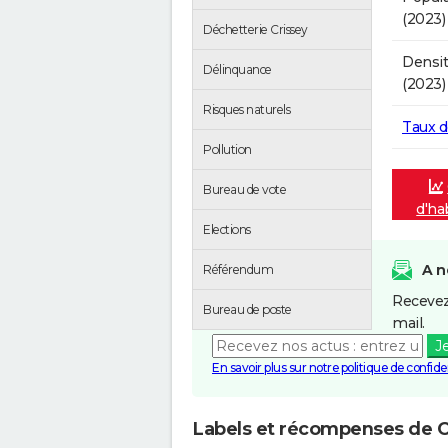
(2023)
Déchetterie Crissey
Densit
Délinquance
(2023)
Risques naturels
Taux 
Pollution
Bureau de vote
d'ha
Elections
A n
Référendum
Recevez
Bureau de poste
mail.
J
En savoir plus sur notre politique de confiden
Labels et récompenses de C