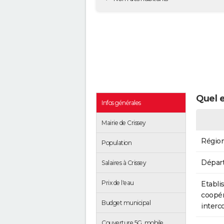
Quel e
Infos générales
Mairie de Crissey
Régio
Population
Dépar
Salaires à Crissey
Prix de l'eau
Etabli
coopér
Budget municipal
inter
Couverture 5G, mobile