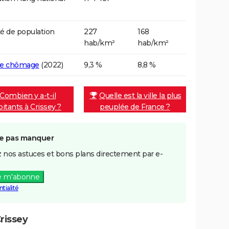
é de population
227
168
hab/km²
hab/km²
de chômage
(2022)
9,3 %
8,8 %
Combien y a-t-il
Quelle est la ville la plus
bitants à Crissey ?
peuplée de France ?
e pas manquer
 nos astuces et bons plans directement par e-
e m'abonne
tialité
rissey