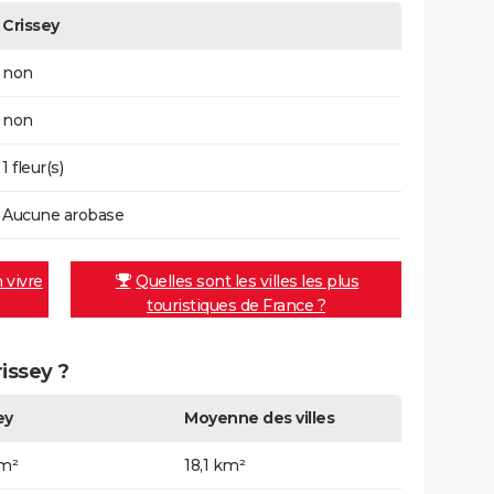
Crissey
non
non
1 fleur(s)
Aucune arobase
n vivre
Quelles sont les villes les plus
touristiques de France ?
rissey ?
ey
Moyenne des villes
km²
18,1 km²