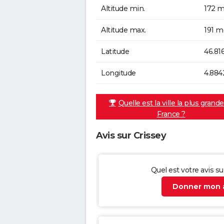
Altitude min.
172 m
Altitude max.
191 m
Latitude
46.81
Longitude
4.884
Quelle est la ville la plus grand
France ?
Avis sur Crissey
Quel est votre avis su
Donner mon a