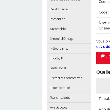
Code p
Débit Internet
Code 
Immobilier
Nom de
Crissey
Automobile
Emploi, chômage
Vous pr
devis 
Météo, climat
Do
Impôts, IFI
Santé, social
Quelle
Entreprises, commerces
Ecoles, scolarité
Tourisme, loisirs
Popula
Avis de décès
Popula