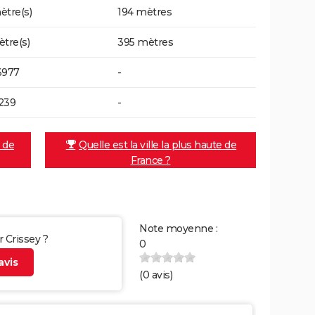
ètre(s)
194 mètres
ètre(s)
395 mètres
6977
-
239
-
e de
Quelle est la ville la plus haute de
France ?
Note moyenne :
r Crissey ?
0
vis
(
0
avis)