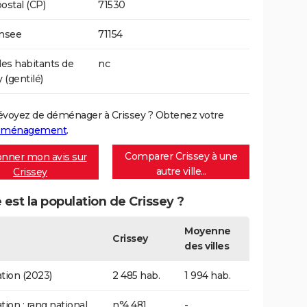
ostal (CP)
71530
Insee
71154
s habitants de
nc
 (gentilé)
évoyez de déménager à Crissey ? Obtenez votre
déménagement
.
Comparer Crissey à une
nner mon avis sur
autre ville...
Crissey
 est la population de Crissey ?
Moyenne
Crissey
des villes
tion (2023)
2 485 hab.
1 994 hab.
tion : rang national
n°4 481
-