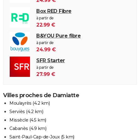
24.99 €
Box RED Fibre
à partir de
22.99 €
B&YOU Pure fibre
à partir de
24.99 €
SFR Starter
à partir de
27.99 €
Villes proches de Damiatte
Moulayrès
(4.2 km)
Serviès
(4.2 km)
Missècle
(4.5 km)
Cabanès
(4.9 km)
Saint-Paul-Cap-de-Joux
(5 km)