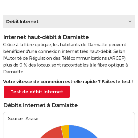
City break
Voyage de noces
Climat
Destinations
Voyage nature
Forum
+
PHOTO
GUIDES D'ACHAT
Débit Internet
BONS PLANS
Internet haut-débit à Damiatte
Grâce à la fibre optique, les habitants de Damiatte peuvent
CARTE DE VOEUX
bénéficier d'une connexion internet très haut-débit. Selon
Carte Bonne année
Carte Pâques
Carte de Noël
Carte Saint-Valentin
Carte d'anniversaire
DICTIONNAIRE
l'Autorité de Régulation des Télécommunications (ARCEP),
plus de 0 % des locaux sont raccordables à la fibre optique à
Biographies
Expressions
Dictionnaire
Citations
Proverbes
PROGRAMME TV
Damiatte.
Votre vitesse de connexion est-elle rapide ? Faites le test !
COPAINS D'AVANT
Test de débit Internet
Se connecter
Collèges
Universités
Service militaire
S'inscrire
Lycées
Primaires
Entreprises
Avis de recherche
AVIS DE DÉCÈS
Débits Internet à Damiatte
FORUM
Lifestyle
Sport
Television
Cinema
Bricolage
Culture
Auto
Voyage
Source : Ariase