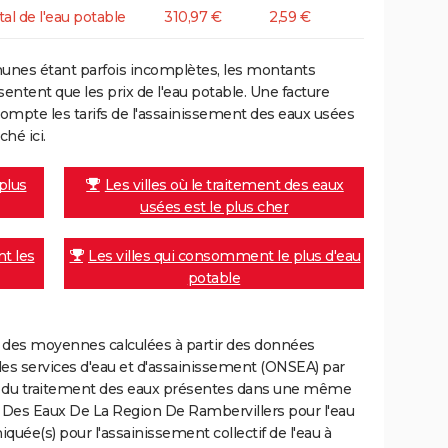
tal de l'eau potable
310,97 €
2,59 €
unes étant parfois incomplètes, les montants
ntent que les prix de l'eau potable. Une facture
mpte les tarifs de l'assainissement des eaux usées
ché ici.
 plus
Les villes où le traitement des eaux
usées est le plus cher
nt les
Les villes qui consomment le plus d'eau
potable
nt des moyennes calculées à partir des données
des services d'eau et d'assainissement (ONSEA) par
rge du traitement des eaux présentes dans une même
es Eaux De La Region De Rambervillers pour l'eau
uée(s) pour l'assainissement collectif de l'eau à