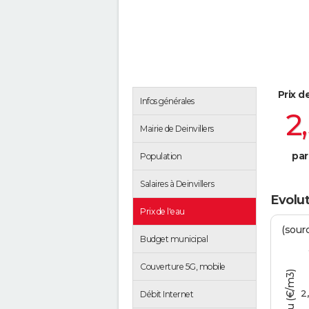
Prix d
Infos générales
2
Mairie de Deinvillers
par
Population
Salaires à Deinvillers
Evolut
Prix de l'eau
(sour
Budget municipal
Couverture 5G, mobile
2
Débit Internet