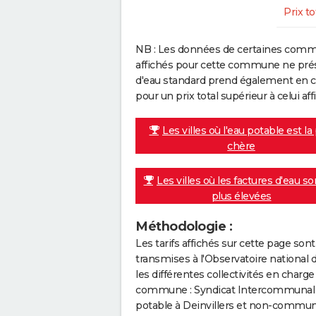
Prix to
NB : Les données de certaines comm
affichés pour cette commune ne prése
d'eau standard prend également en co
pour un prix total supérieur à celui affi
Les villes où l'eau potable est la
chère
Les villes où les factures d'eau so
plus élevées
Méthodologie :
Les tarifs affichés sur cette page so
transmises à l'Observatoire national 
les différentes collectivités en cha
commune : Syndicat Intercommunal D
potable à Deinvillers et non-communiq