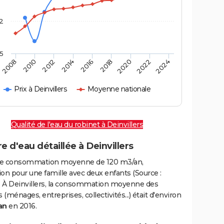
2
,5
2016
2020
2010
2024
2014
2018
2008
2022
2012
Prix à Deinvillers
Moyenne nationale
Qualité de l'eau du robinet à Deinvillers
e d'eau détaillée à Deinvillers
e consommation moyenne de 120 m3/an,
on pour une famille avec deux enfants (Source :
 À Deinvillers, la consommation moyenne des
(ménages, entreprises, collectivités...) était d'environ
an
en 2016.