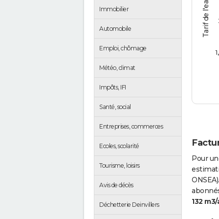
Tarif de l'eau (€/m3)
Immobilier
Automobile
Emploi, chômage
1
Météo, climat
Impôts, IFI
Santé, social
Entreprises, commerces
Factur
Ecoles, scolarité
Pour un
Tourisme, loisirs
estimati
ONSEA).
Avis de décès
abonnés 
132 m3/
Déchetterie Deinvillers