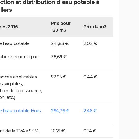
tion et distribution d'eau potable à
llers
Prix pour
es 2016
Prix du m3
120 m3
e l'eau potable
241,83 €
2,02 €
 abonnement (part
38,69 €
nces applicables
52,93 €
0,44 €
 navigables,
tion de la ressource,
on, etc.)
de l'eau potable Hors
294,76 €
2,46 €
t de la TVA à 5,5%
16,21 €
0,14 €