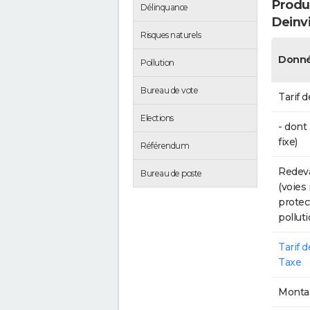
Produc
Délinquance
Deinvi
Risques naturels
Donné
Pollution
Bureau de vote
Tarif d
Elections
- dont
fixe)
Référendum
Redeva
Bureau de poste
(voies
protec
polluti
Tarif 
Taxe
Montan