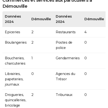
Commerces et services aux particuliers à
Démouville
Données
Données
Démouville
Démouville
2024
2024
Epiceries
2
Restaurants
4
Boulangeries
2
Postes de
0
police
Boucheries,
1
Gendarmeries
0
charcuteries
Librairies,
0
Agences du
0
papeteries,
Trésor
journaux
Drogueries,
2
Tribunaux
0
quincalleries,
bricolage