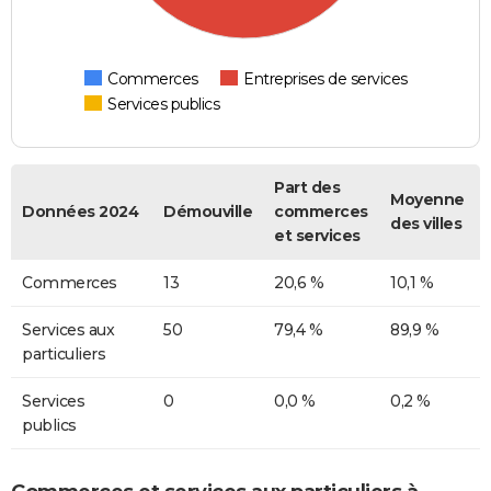
Commerces
Entreprises de services
Services publics
Part des
Moyenne
Données 2024
Démouville
commerces
des villes
et services
Commerces
13
20,6 %
10,1 %
Services aux
50
79,4 %
89,9 %
particuliers
Services
0
0,0 %
0,2 %
publics