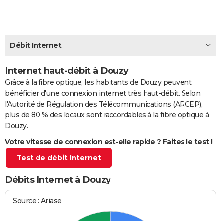
City break
Voyage de noces
Climat
Destinations
Voyage nature
Forum
+
PHOTO
GUIDES D'ACHAT
Débit Internet
BONS PLANS
Internet haut-débit à Douzy
CARTE DE VOEUX
Grâce à la fibre optique, les habitants de Douzy peuvent
Carte Bonne année
Carte Pâques
Carte de Noël
Carte Saint-Valentin
Carte d'anniversaire
DICTIONNAIRE
bénéficier d'une connexion internet très haut-débit. Selon
l'Autorité de Régulation des Télécommunications (ARCEP),
Biographies
Expressions
Dictionnaire
Citations
Proverbes
PROGRAMME TV
plus de 80 % des locaux sont raccordables à la fibre optique à
Douzy.
COPAINS D'AVANT
Votre vitesse de connexion est-elle rapide ? Faites le test !
Se connecter
Collèges
Universités
Service militaire
S'inscrire
Lycées
Primaires
Entreprises
Avis de recherche
AVIS DE DÉCÈS
Test de débit Internet
FORUM
Débits Internet à Douzy
Lifestyle
Sport
Television
Cinema
Bricolage
Culture
Auto
Voyage
Source : Ariase